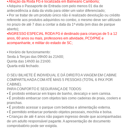
• Atração da Roda FG é localizada em Balneário Camboriú;
• Adquira o Passaporte de Entrada com pelo menos 01 dia de
antecedência a data da visita para obter um valor diferenciado;
• Por se tratar de um produto único não é realizado devolução ou crédito
referente aos produtos adquiridos no combo, o mesmo deve ser utilizado
no prazo de até 7 dias a contar a data da 1ª visita (em dias de parque
•INGRESSO ESPECIAL RODA FG é destinado para crianças de 5 a 12
anos, 60 anos ou mais, professores em atividade, PCD/PNE e
acompanhante, e militar do estado de SC;
• Horário de funcionamento:
Sexta à Terças das 09h00 às 21h00;
Quinta das 14h00 às 21h00.
Quarta está fechado.
O SEU BILHETE É INDIVIDUAL E DÁ DIREITO A VIAGEM EM CABINE
COMPARTILHADA COM ATÉ MAIS 5 PESSOAS (TOTAL 6 PAX POR
CABINE).
PARA CONFORTO E SEGURANÇA DE TODOS:
• É proibido embarcar em trajes de banho, descalço e sem camisa.
• É proibido embarcar com objetos tais como cadeiras de praia, coolers e
pranchas.
• É proibido acessar o parque com bebidas e alimentação externa.
• É permitido embarcar portando objetos pessoais, mochila e bolsa.
• Crianças de até 4 anos não pagam ingresso desde que acompanhadas
de um adulto responsável pagante. A apresentação de documento
comprobatório pode ser exigida.