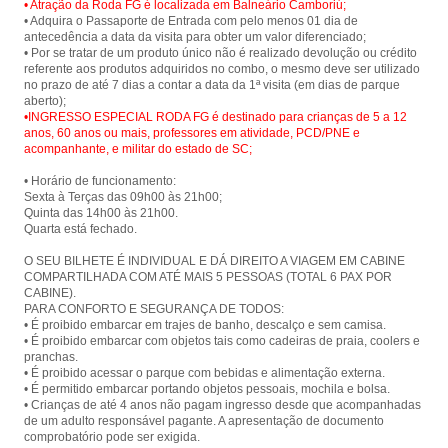
• Atração da Roda FG é localizada em Balneário Camboriú;
• Adquira o Passaporte de Entrada com pelo menos 01 dia de
antecedência a data da visita para obter um valor diferenciado;
• Por se tratar de um produto único não é realizado devolução ou crédito
referente aos produtos adquiridos no combo, o mesmo deve ser utilizado
no prazo de até 7 dias a contar a data da 1ª visita (em dias de parque
•INGRESSO ESPECIAL RODA FG é destinado para crianças de 5 a 12
anos, 60 anos ou mais, professores em atividade, PCD/PNE e
acompanhante, e militar do estado de SC;
• Horário de funcionamento:
Sexta à Terças das 09h00 às 21h00;
Quinta das 14h00 às 21h00.
Quarta está fechado.
O SEU BILHETE É INDIVIDUAL E DÁ DIREITO A VIAGEM EM CABINE
COMPARTILHADA COM ATÉ MAIS 5 PESSOAS (TOTAL 6 PAX POR
CABINE).
PARA CONFORTO E SEGURANÇA DE TODOS:
• É proibido embarcar em trajes de banho, descalço e sem camisa.
• É proibido embarcar com objetos tais como cadeiras de praia, coolers e
pranchas.
• É proibido acessar o parque com bebidas e alimentação externa.
• É permitido embarcar portando objetos pessoais, mochila e bolsa.
• Crianças de até 4 anos não pagam ingresso desde que acompanhadas
de um adulto responsável pagante. A apresentação de documento
comprobatório pode ser exigida.