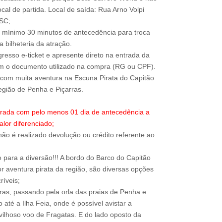
local de partida. Local de saída: Rua Arno Volpi
-SC;
 mínimo 30 minutos de antecedência para troca
 bilheteria da atração.
resso e-ticket e apresente direto na entrada da
om o documento utilizado na compra (RG ou CPF).
com muita aventura na Escuna Pirata do Capitão
trada com pelo menos 01 dia de antecedência a
alor diferenciado;
ão é realizado devolução ou crédito referente ao
para a diversão!!! A bordo do Barco do Capitão
r aventura pirata da região, são diversas opções
ríveis;
rras, passando pela orla das praias de Penha e
até a Ilha Feia, onde é possível avistar a
lhoso voo de Fragatas. E do lado oposto da