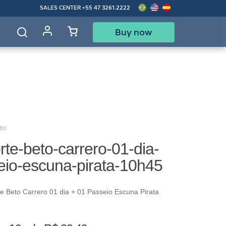
SALES CENTER
+55 47 3261.2222
Buy now
d
mbo
te-beto-carrero-01-dia-
eio-escuna-pirata-10h45
 Beto Carrero 01 dia + 01 Passeio Escuna Pirata