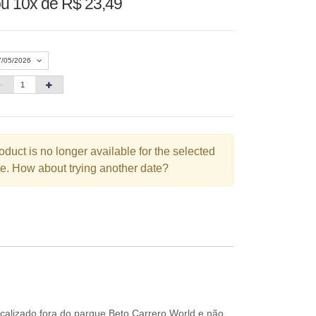
u 10x de R$ 23,49
7/05/2026
Agosto 2026
»
D
S
T
Q
Q
S
S
oduct is no longer available for the selected
1
e. How about trying another date?
3
4
5
6
7
8
10
11
12
13
14
15
6
17
18
19
20
21
22
3
24
25
26
27
28
29
0
31
ocalizado fora do parque Beto Carrero World e não