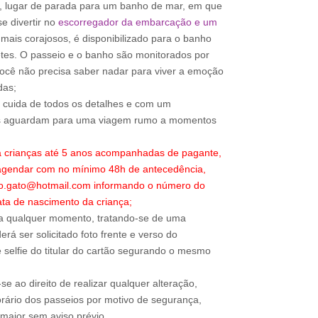
, lugar de parada para um banho de mar, em que
e divertir no
escorregador da embarcação e um
mais corajosos, é disponibilizado para o banho
etes. O passeio e o banho são monitorados por
você não precisa saber nadar para viver a emoção
das;
o cuida de todos os detalhes e com um
os aguardam para uma viagem rumo a momentos
a crianças até 5 anos acompanhadas de pagante,
 agendar com no mínimo 48h de antecedência,
ao.gato@hotmail.com informando o número do
ta de nascimento da criança;
a qualquer momento, tratando-se de uma
rá ser solicitado foto frente e verso do
 selfie do titular do cartão segurando o mesmo
e ao direito de realizar qualquer alteração,
rário dos passeios por motivo de segurança,
 maior sem aviso prévio.