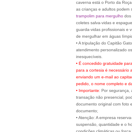
caverna está o Porto da Roça
as crianças e adultos podem s
trampolim para mergulho
dos 
coletes salva-vidas e espagu
guarda-vidas profissionais e 
de mergulhar em águas límpi
• A tripulação do Capitão Gat
atendimento personalizado 
• É concedido gratuidade par
para a cortesia é necessário
enviando um e-mail ao capit
pedido, o nome completo e da
• Importante:
Por segurança, 
transação não presencial, pode
documento original com foto e
documento;
• Atenção: A empresa reserva-s
suspensão, quantidade e o ho
condições climáticas ou força