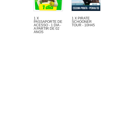
1 X
1 X PIRATE
PASSAPORTE DE
SCHOONER
ACESSO - 1 DIA -
TOUR - 10H45
A PARTIR DE 02
ANOS
Wonderful excursion
of 1h30 with a lot of
adventure in the
Pirate Schooner of
Captain Cat by the
beaches and islands
at the region from
Penha and Piçarras.