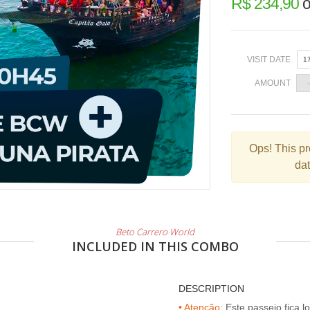
R$ 234,90
o
VISIT DATE
1
AMOUNT
«
Ops!
This pr
dat
2
9
1
Beto Carrero World
2
INCLUDED IN THIS COMBO
3
DESCRIPTION
• Atenção:
Este passeio fica l