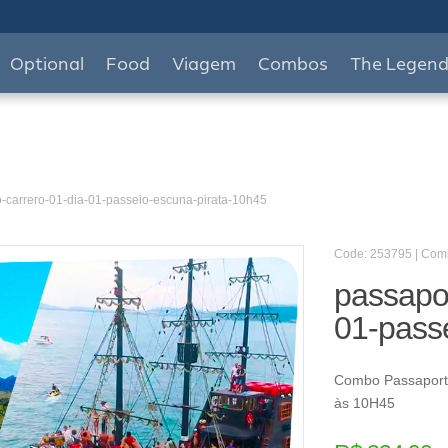
Optional
Food
Viagem
Combos
The Legen
o-carrero-01-dia-01-passeio-escuna-pirata-10h45
Code: 253795 | Co
passapor
01-pass
Combo Passaporte
às 10H45