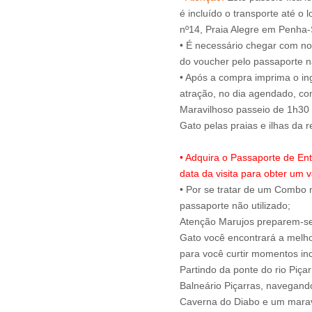
é incluído o transporte até o 
nº14, Praia Alegre em Penha
• É necessário chegar com no
do voucher pelo passaporte na
• Após a compra imprima o ing
atração, no dia agendado, c
Maravilhoso passeio de 1h30 
• Adquira o Passaporte de En
data da visita para obter um v
• Por se tratar de um Combo n
passaporte não utilizado;
Atenção Marujos preparem-se 
Gato você encontrará a melho
para você curtir momentos inc
Partindo da ponte do rio Piça
Balneário Piçarras, navegando 
Caverna do Diabo e um maravi