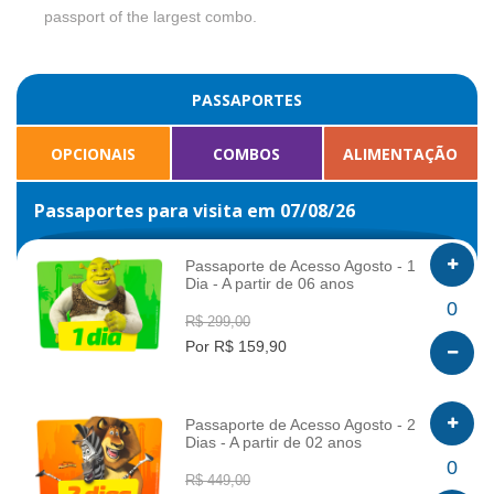
passport of the largest combo.
PASSAPORTES
OPCIONAIS
COMBOS
ALIMENTAÇÃO
Passaportes para visita em 07/08/26
Passaporte de Acesso Agosto - 1
Dia - A partir de 06 anos
INFO
0
R$ 299,00
Por R$ 159,90
Passaporte de Acesso Agosto - 2
Dias - A partir de 02 anos
INFO
0
R$ 449,00