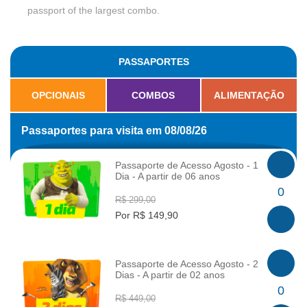
passport of the largest combo.
PASSAPORTES
OPCIONAIS
COMBOS
ALIMENTAÇÃO
Passaportes para visita em 08/08/26
Passaporte de Acesso Agosto - 1
Dia - A partir de 06 anos
INFO
0
R$ 299,00
Por R$ 149,90
Passaporte de Acesso Agosto - 2
Dias - A partir de 02 anos
INFO
0
R$ 449,00