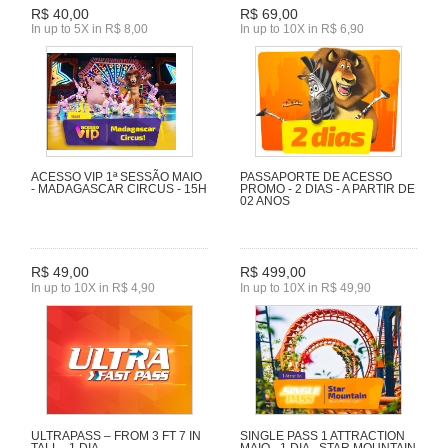
R$ 40,00
R$ 69,00
In up to 5X in R$ 8,00
In up to 10X in R$ 6,90
ACESSO VIP 1ª SESSÃO MAIO
PASSAPORTE DE ACESSO
- MADAGASCAR CIRCUS - 15H
PROMO - 2 DIAS - A PARTIR DE
02 ANOS
R$ 49,00
R$ 499,00
In up to 10X in R$ 4,90
In up to 10X in R$ 49,90
ULTRAPASS – FROM 3 FT 7 IN
SINGLE PASS 1 ATTRACTION
TALL - 1 DIA
MAIO - 1 DIA - STAR MOUNTAIN