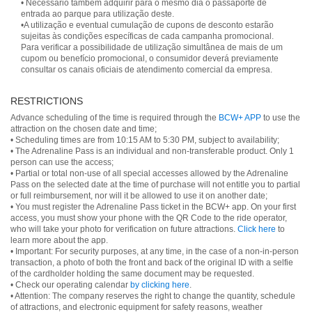
• Necessário também adquirir para o mesmo dia o passaporte de
entrada ao parque para utilização deste.
•A utilização e eventual cumulação de cupons de desconto estarão
sujeitas às condições específicas de cada campanha promocional.
Para verificar a possibilidade de utilização simultânea de mais de um
cupom ou benefício promocional, o consumidor deverá previamente
consultar os canais oficiais de atendimento comercial da empresa.
RESTRICTIONS
Advance scheduling of the time is required through the
BCW+ APP
to use the
attraction on the chosen date and time;
• Scheduling times are from 10:15 AM to 5:30 PM, subject to availability;
• The Adrenaline Pass is an individual and non-transferable product. Only 1
person can use the access;
• Partial or total non-use of all special accesses allowed by the Adrenaline
Pass on the selected date at the time of purchase will not entitle you to partial
or full reimbursement, nor will it be allowed to use it on another date;
• You must register the Adrenaline Pass ticket in the BCW+ app. On your first
access, you must show your phone with the QR Code to the ride operator,
who will take your photo for verification on future attractions.
Click here
to
learn more about the app.
• Important: For security purposes, at any time, in the case of a non-in-person
transaction, a photo of both the front and back of the original ID with a selfie
of the cardholder holding the same document may be requested.
• Check our operating calendar
by clicking here
.
• Attention: The company reserves the right to change the quantity, schedule
of attractions, and electronic equipment for safety reasons, weather