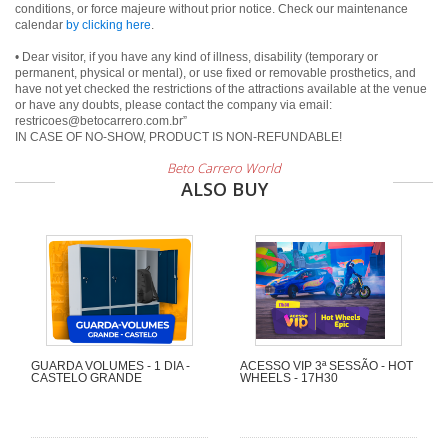
conditions, or force majeure without prior notice. Check our maintenance
calendar
by clicking here
.
• Dear visitor, if you have any kind of illness, disability (temporary or
permanent, physical or mental), or use fixed or removable prosthetics, and
have not yet checked the restrictions of the attractions available at the venue
or have any doubts, please contact the company via email:
restricoes@betocarrero.com.br”
IN CASE OF NO-SHOW, PRODUCT IS NON-REFUNDABLE!
Beto Carrero World
ALSO BUY
GUARDA VOLUMES - 1 DIA -
ACESSO VIP 3ª SESSÃO - HOT
CASTELO GRANDE
WHEELS - 17H30