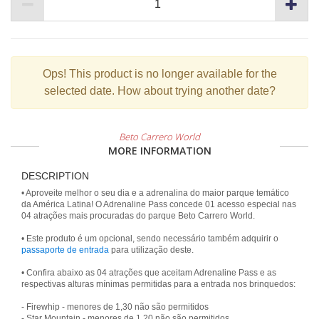
Ops!
This product is no longer available for the
selected date. How about trying another date?
Beto Carrero World
MORE INFORMATION
DESCRIPTION
• Aproveite melhor o seu dia e a adrenalina do maior parque temático
da América Latina! O Adrenaline Pass concede 01 acesso especial nas
04 atrações mais procuradas do parque Beto Carrero World.
• Este produto é um opcional, sendo necessário também adquirir o
passaporte de entrada
para utilização deste.
• Confira abaixo as 04 atrações que aceitam Adrenaline Pass e as
respectivas alturas mínimas permitidas para a entrada nos brinquedos:
- Firewhip - menores de 1,30 não são permitidos
- Star Mountain - menores de 1,20 não são permitidos