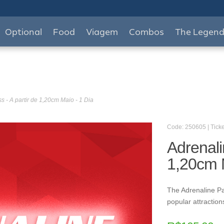
Optional
Food
Viagem
Combos
The Legen
s - A partir de 1,20cm Maio - 1 Dia
Code: 250605 | Ticke
Adrenali
1,20cm M
The Adrenaline Pa
popular attraction