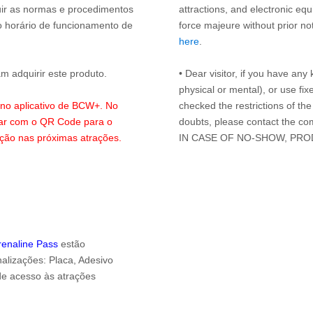
guir as normas e procedimentos
attractions, and electronic eq
o horário de funcionamento de
force majeure without prior n
here
.
 adquirir este produto.
• Dear visitor, if you have any 
physical or mental), or use fi
s no aplicativo de BCW+. No
checked the restrictions of the
lar com o QR Code para o
doubts, please contact the co
ação nas próximas atrações.
IN CASE OF NO-SHOW, PRO
drenaline Pass
estão
alizações: Placa, Adesivo
 de acesso às atrações