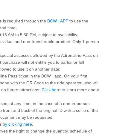
e is required through the
BCW+ APP
to use the
and time;
:15 AM to 5:30 PM, subject to availability;
dividual and non-transferable product. Only 1 person
ll special accesses allowed by the Adrenaline Pass on
 purchase will not entitle you to partial or full
llowed to use it on another date;
line Pass ticket in the BCW+ app. On your first
one with the QR Code to the ride operator, who will
n on future attractions.
Click here
to learn more about
oses, at any time, in the case of a non-in-person
 front and back of the original ID with a selfie of the
 document may be requested.
ar
by clicking here
.
ves the right to change the quantity, schedule of