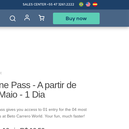
SALES CENTER
+55 47 3261.2222
Buy now
d
t
ne Pass - A partir de
aio - 1 Dia
ss gives you access to 01 entry for the 04 most
s at Beto Carrero World. Your fun, much faster!