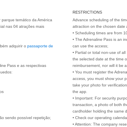
RESTRICTIONS
or parque temático da América
Advance scheduling of the tim
ial nas 04 atrações mais
attraction on the chosen date 
• Scheduling times are from 10
• The Adrenaline Pass is an in
mbém adquirir o
passaporte de
can use the access;
• Partial or total non-use of a
the selected date at the time of
line Pass e as respectivas
reimbursement, nor will it be a
quedos:
• You must register the Adrena
access, you must show your ph
take your photo for verificatio
os
the app.
• Important: For security purp
transaction, a photo of both the
cardholder holding the same
ão sendo possível repetição;
• Check our operating calend
• Attention: The company reser