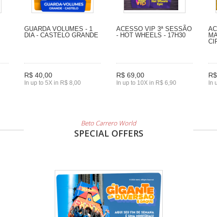
GUARDA VOLUMES - 1
ACESSO VIP 3ª SESSÃO
AC
DIA - CASTELO GRANDE
- HOT WHEELS - 17H30
MA
CI
R$ 40,00
R$ 69,00
R$
In up to 5X in R$ 8,00
In up to 10X in R$ 6,90
In 
Beto Carrero World
SPECIAL OFFERS