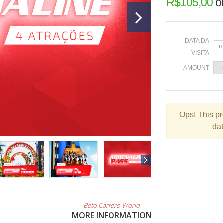
R$
105,00
o
DATA DA
1
VISITA
AMOUNT
«
Ops!
This pr
dat
2
9
1
2
3
Beto Carrero World
MORE INFORMATION