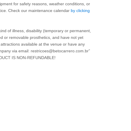
uipment for safety reasons, weather conditions, or
otice. Check our maintenance calendar
by clicking
kind of illness, disability (temporary or permanent,
xed or removable prosthetics, and have not yet
 attractions available at the venue or have any
mpany via email: restricoes@betocarrero.com.br”
DUCT IS NON-REFUNDABLE!