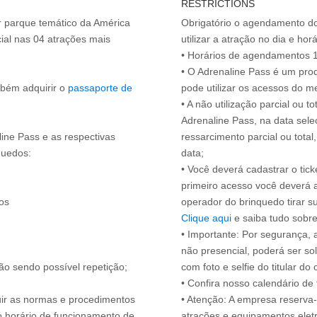
RESTRICTIONS
or parque temático da América
Obrigatório o agendamento d
ial nas 04 atrações mais
utilizar a atração no dia e hor
• Horários de agendamentos 1
• O Adrenaline Pass é um prod
mbém adquirir o
passaporte de
pode utilizar os acessos do 
• A não utilização parcial ou 
Adrenaline Pass, na data sele
line Pass e as respectivas
ressarcimento parcial ou tota
quedos:
data;
• Você deverá cadastrar o tic
primeiro acesso você deverá 
os
operador do brinquedo tirar 
Clique aqui
e saiba tudo sobre
• Importante: Por segurança,
não presencial, poderá ser sol
ão sendo possível repetição;
com foto e selfie do titular 
• Confira nosso calendário d
guir as normas e procedimentos
• Atenção: A empresa reserva-s
o horário de funcionamento de
atrações e equipamentos elet