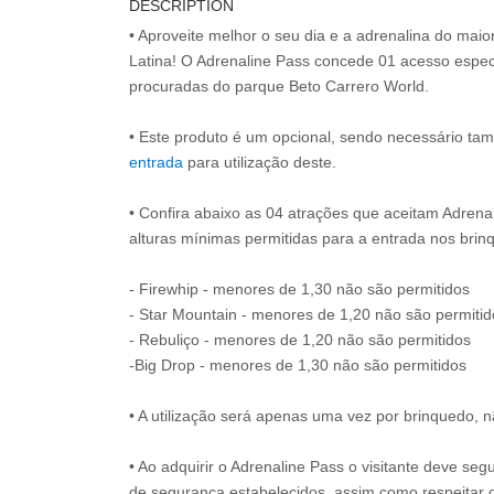
DESCRIPTION
• Aproveite melhor o seu dia e a adrenalina do mai
Latina! O Adrenaline Pass concede 01 acesso espec
procuradas do parque Beto Carrero World.
• Este produto é um opcional, sendo necessário ta
entrada
para utilização deste.
• Confira abaixo as 04 atrações que aceitam Adrena
alturas mínimas permitidas para a entrada nos brin
- Firewhip - menores de 1,30 não são permitidos
- Star Mountain - menores de 1,20 não são permitid
- Rebuliço - menores de 1,20 não são permitidos
-Big Drop - menores de 1,30 não são permitidos
• A utilização será apenas uma vez por brinquedo, n
• Ao adquirir o Adrenaline Pass o visitante deve se
de segurança estabelecidos, assim como respeitar 