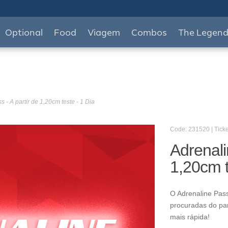
Optional
Food
Viagem
Combos
The Legen
 - A partir de 1,20cm teste - 1 Dia
Code: 231520 | Ticke
Adrenali
1,20cm t
O Adrenaline Pass
procuradas do pa
mais rápida!