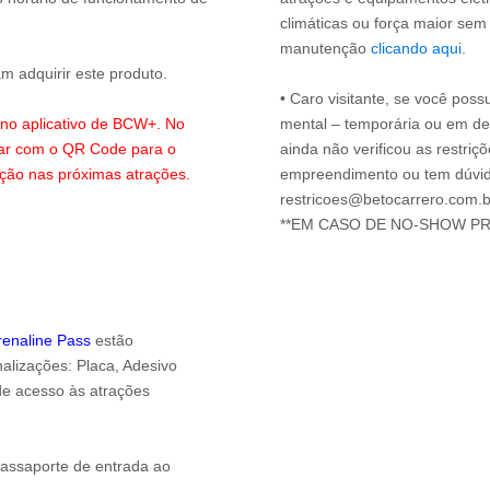
climáticas ou força maior sem
manutenção
clicando aqui
.
 adquirir este produto.
• Caro visitante, se você possu
s no aplicativo de BCW+. No
mental – temporária ou em defi
lar com o QR Code para o
ainda não verificou as restriç
ação nas próximas atrações.
empreendimento ou tem dúvida
restricoes@betocarrero.com.b
drenaline Pass
estão
alizações: Placa, Adesivo
 de acesso às atrações
passaporte de entrada ao