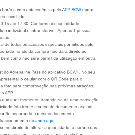
o horário com antecedência pelo
APP BCW+
para
ário escolhido;
0:15 até 17:30. Conforme disponibilidade;
uto individual e intransferível. Apenas 1 pessoa
mesmo;
total de todos os acessos especiais permitidos pelo
cionada no ato da compra não dará direito ao
l, bem como não será permitida utilização em outra
ket do Adrenaline Pass no aplicativo BCW+. No seu
apresentar o celular com o QR Code para o
sua foto para comprovação nas próximas atrações.
 o APP.
 a qualquer momento, tratando-se de uma transação
icitado foto frente e verso do documento original
do cartão segurando o mesmo documento.
e funcionamento
clicando aqui
.
e no direito de alterar a quantidade, o horário das
rônicos por motivo de segurança, condições