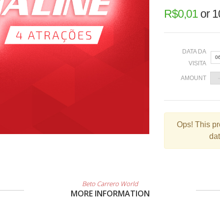
R$
0,01
or
1
DATA DA
0
VISITA
AMOUNT
«
Ops!
This pr
dat
2
9
1
2
Beto Carrero World
MORE INFORMATION
3