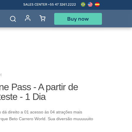
SALES CENTER
+55 47 3261.2222
Buy now
d
t
ne Pass - A partir de
este - 1 Dia
 dá direito a 01 acesso às 04 atrações mais
rque Beto Carrero World. Sua diversão muuuuuito