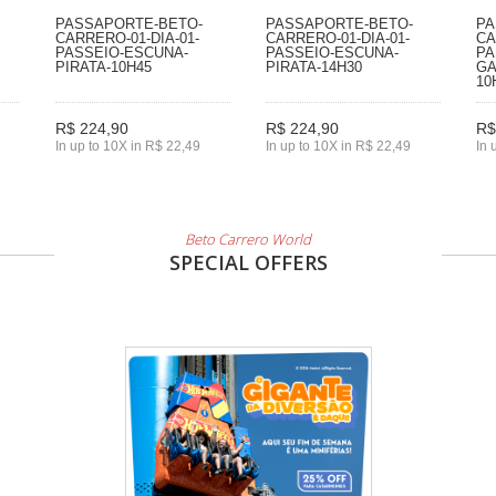
PASSAPORTE-BETO-
PASSAPORTE-BETO-
PA
CARRERO-01-DIA-01-
CARRERO-01-DIA-01-
CA
PASSEIO-ESCUNA-
PASSEIO-ESCUNA-
PA
PIRATA-10H45
PIRATA-14H30
GA
10
R$ 224,90
R$ 224,90
R$
In up to 10X in R$ 22,49
In up to 10X in R$ 22,49
In 
Beto Carrero World
SPECIAL OFFERS