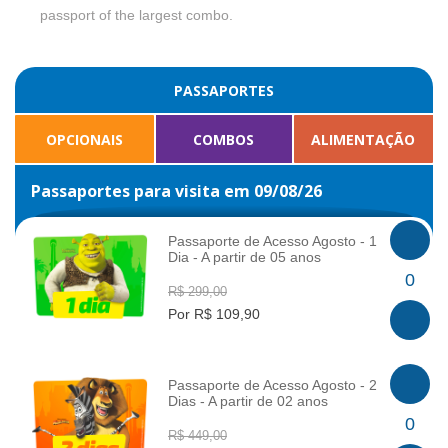
passport of the largest combo.
PASSAPORTES
OPCIONAIS
COMBOS
ALIMENTAÇÃO
Passaportes para visita em 09/08/26
Passaporte de Acesso Agosto - 1
Dia - A partir de 05 anos
INFO
0
R$ 299,00
Por R$ 109,90
Passaporte de Acesso Agosto - 2
Dias - A partir de 02 anos
INFO
0
R$ 449,00