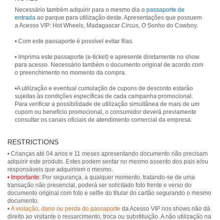
Necessário também adquirir para o mesmo dia o
passaporte de
entrada
ao parque para utilização deste. Apresentações que possuem
a Acesso VIP: Hot Wheels, Madagascar Circus, O Sonho do Cowboy.
• Com este passaporte é possível evitar filas.
• Imprima este passaporte (e-ticket) e apresente diretamente no show
para acesso. Necessário também o documento original de acordo com
o preenchimento no momento da compra.
•A utilização e eventual cumulação de cupons de desconto estarão
sujeitas às condições específicas de cada campanha promocional.
Para verificar a possibilidade de utilização simultânea de mais de um
cupom ou benefício promocional, o consumidor deverá previamente
consultar os canais oficiais de atendimento comercial da empresa.
RESTRICTIONS
• Crianças até 04 anos e 11 meses apresentando documento não precisam
adquirir este produto. Estes podem sentar no mesmo assento dos pais e/ou
• Importante:
Por segurança, a qualquer momento, tratando-se de uma
transação não presencial, poderá ser solicitado foto frente e verso do
documento original com foto e selfie do titular do cartão segurando o mesmo
documento.
•
A violação, dano ou perda do passaporte
da Acesso VIP nos shows não dá
direito ao visitante o ressarcimento, troca ou substituição. A não utilização na