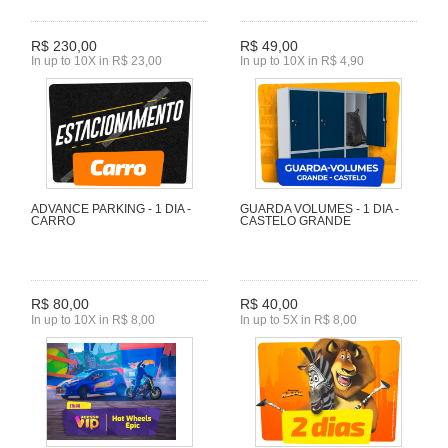
R$ 230,00
R$ 49,00
In up to 10X in R$ 23,00
In up to 10X in R$ 4,90
ADVANCE PARKING - 1 DIA -
GUARDA VOLUMES - 1 DIA -
CARRO
CASTELO GRANDE
R$ 80,00
R$ 40,00
In up to 10X in R$ 8,00
In up to 5X in R$ 8,00