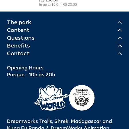
In up to 10X in R$ 23,00
The park
Content
Questions
Benefits
Contact
Opening Hours
Parque - 10h às 20h
Dreamworks Trolls, Shrek, Madagascar and
Kung Fu Panda © DreamWorks Animation