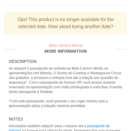
Ops!
This product is no longer available for the
selected date. How about trying another date?
Beto Carrero World
MORE INFORMATION
DESCRIPTION
Ao adquirir o passaporte de entrada ao Beto Carrero World, as
apresentações Hot Wheels, O Sonho do Cowboy e Madagascar Circus
são gratuitos, e possuem a entrada livre até a lotação por questão de
segurança*. Com o passaporte de Acesso VIP, você possui assento
reservado na apresentação com visão privilegiada e evita filas. A venda
deste passaporte é limitada.
*Com este passaporte, você garante o seu lugar mesmo que a
apresentação atinja a lotação máxima permitida.
NOTES
Necessário também adquirir para o mesmo dia o
passaporte de
entrada
ao parque para utilização deste. Apresentações que possuem