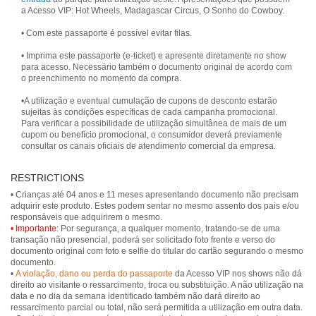
a Acesso VIP: Hot Wheels, Madagascar Circus, O Sonho do Cowboy.
• Com este passaporte é possível evitar filas.
• Imprima este passaporte (e-ticket) e apresente diretamente no show
para acesso. Necessário também o documento original de acordo com
o preenchimento no momento da compra.
•A utilização e eventual cumulação de cupons de desconto estarão
sujeitas às condições específicas de cada campanha promocional.
Para verificar a possibilidade de utilização simultânea de mais de um
cupom ou benefício promocional, o consumidor deverá previamente
consultar os canais oficiais de atendimento comercial da empresa.
RESTRICTIONS
• Crianças até 04 anos e 11 meses apresentando documento não precisam
adquirir este produto. Estes podem sentar no mesmo assento dos pais e/ou
• Importante:
Por segurança, a qualquer momento, tratando-se de uma
transação não presencial, poderá ser solicitado foto frente e verso do
documento original com foto e selfie do titular do cartão segurando o mesmo
documento.
•
A violação, dano ou perda do passaporte
da Acesso VIP nos shows não dá
direito ao visitante o ressarcimento, troca ou substituição. A não utilização na
data e no dia da semana identificado também não dará direito ao
ressarcimento parcial ou total, não será permitida a utilização em outra data.