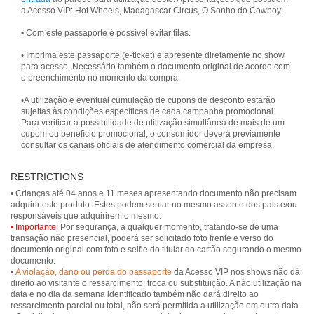
a Acesso VIP: Hot Wheels, Madagascar Circus, O Sonho do Cowboy.
• Com este passaporte é possível evitar filas.
• Imprima este passaporte (e-ticket) e apresente diretamente no show
para acesso. Necessário também o documento original de acordo com
o preenchimento no momento da compra.
•A utilização e eventual cumulação de cupons de desconto estarão
sujeitas às condições específicas de cada campanha promocional.
Para verificar a possibilidade de utilização simultânea de mais de um
cupom ou benefício promocional, o consumidor deverá previamente
consultar os canais oficiais de atendimento comercial da empresa.
RESTRICTIONS
• Crianças até 04 anos e 11 meses apresentando documento não precisam
adquirir este produto. Estes podem sentar no mesmo assento dos pais e/ou
• Importante:
Por segurança, a qualquer momento, tratando-se de uma
transação não presencial, poderá ser solicitado foto frente e verso do
documento original com foto e selfie do titular do cartão segurando o mesmo
documento.
•
A violação, dano ou perda do passaporte
da Acesso VIP nos shows não dá
direito ao visitante o ressarcimento, troca ou substituição. A não utilização na
data e no dia da semana identificado também não dará direito ao
ressarcimento parcial ou total, não será permitida a utilização em outra data.