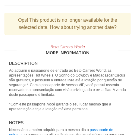
Ops!
This product is no longer available for the
selected date. How about trying another date?
Beto Carrero World
MORE INFORMATION
DESCRIPTION
Ao adquirir o passaporte de entrada ao Beto Carrero World, as
apresentações Hot Wheels, O Sonho do Cowboy e Madagascar Circus
são gratuitos, e possuem a entrada livre até a lotação por questão de
segurança*. Com o passaporte de Acesso VIP, você possui assento
reservado na apresentação com visão privilegiada e evita filas. A venda
deste passaporte é limitada.
*Com este passaporte, você garante o seu lugar mesmo que a
apresentação atinja a lotação máxima permitida.
NOTES
Necessário também adquirir para o mesmo dia o
passaporte de
entrada
ao parque para utilização deste. Apresentações que possuem