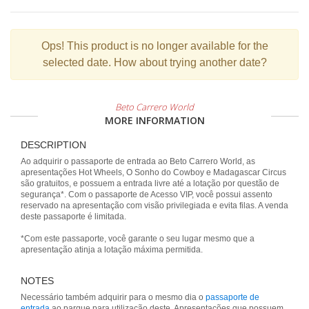
Ops!
This product is no longer available for the
selected date. How about trying another date?
Beto Carrero World
MORE INFORMATION
DESCRIPTION
Ao adquirir o passaporte de entrada ao Beto Carrero World, as
apresentações Hot Wheels, O Sonho do Cowboy e Madagascar Circus
são gratuitos, e possuem a entrada livre até a lotação por questão de
segurança*. Com o passaporte de Acesso VIP, você possui assento
reservado na apresentação com visão privilegiada e evita filas. A venda
deste passaporte é limitada.
*Com este passaporte, você garante o seu lugar mesmo que a
apresentação atinja a lotação máxima permitida.
NOTES
Necessário também adquirir para o mesmo dia o
passaporte de
entrada
ao parque para utilização deste. Apresentações que possuem