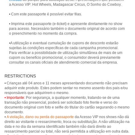
a Acesso VIP: Hot Wheels, Madagascar Circus, O Sonho do Cowboy.
• Com este passaporte é possível evitar filas.
• Imprima este passaporte (e-ticket) e apresente diretamente no show
para acesso. Necessário também o documento original de acordo com
o preenchimento no momento da compra.
•A utilização e eventual cumulação de cupons de desconto estarão
sujeitas às condições específicas de cada campanha promocional.
Para verificar a possibilidade de utilização simultânea de mais de um
cupom ou benefício promocional, o consumidor deverá previamente
consultar os canais oficiais de atendimento comercial da empresa.
RESTRICTIONS
• Crianças até 04 anos e 11 meses apresentando documento não precisam
adquirir este produto. Estes podem sentar no mesmo assento dos pais e/ou
• Importante:
Por segurança, a qualquer momento, tratando-se de uma
transação não presencial, poderá ser solicitado foto frente e verso do
documento original com foto e selfie do titular do cartão segurando o mesmo
documento.
•
A violação, dano ou perda do passaporte
da Acesso VIP nos shows não dá
direito ao visitante o ressarcimento, troca ou substituição. A não utilização na
data e no dia da semana identificado também não dará direito ao
ressarcimento parcial ou total, não será permitida a utilização em outra data.