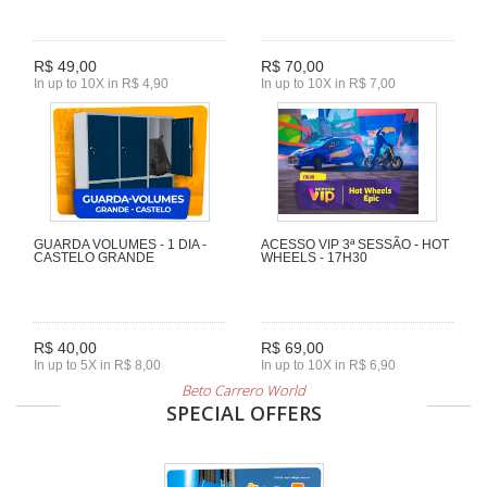
R$ 49,00
R$ 70,00
In up to 10X in R$ 4,90
In up to 10X in R$ 7,00
GUARDA VOLUMES - 1 DIA -
ACESSO VIP 3ª SESSÃO - HOT
CASTELO GRANDE
WHEELS - 17H30
R$ 40,00
R$ 69,00
In up to 5X in R$ 8,00
In up to 10X in R$ 6,90
Beto Carrero World
SPECIAL OFFERS