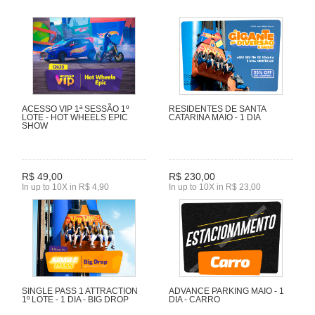
ACESSO VIP 1ª SESSÃO 1º
RESIDENTES DE SANTA
LOTE - HOT WHEELS EPIC
CATARINA MAIO - 1 DIA
SHOW
R$ 49,00
R$ 230,00
In up to 10X in R$ 4,90
In up to 10X in R$ 23,00
SINGLE PASS 1 ATTRACTION
ADVANCE PARKING MAIO - 1
1º LOTE - 1 DIA - BIG DROP
DIA - CARRO