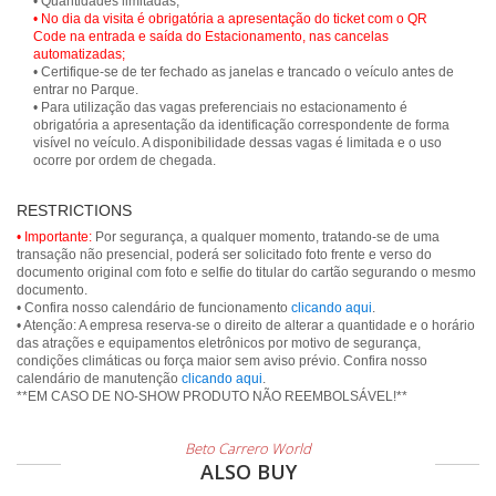
• No dia da visita é obrigatória a apresentação do ticket com o QR
Code na entrada e saída do Estacionamento, nas cancelas
automatizadas;
• Certifique-se de ter fechado as janelas e trancado o veículo antes de
entrar no Parque.
• Para utilização das vagas preferenciais no estacionamento é
obrigatória a apresentação da identificação correspondente de forma
visível no veículo. A disponibilidade dessas vagas é limitada e o uso
ocorre por ordem de chegada.
RESTRICTIONS
• Importante:
Por segurança, a qualquer momento, tratando-se de uma
transação não presencial, poderá ser solicitado foto frente e verso do
documento original com foto e selfie do titular do cartão segurando o mesmo
documento.
• Confira nosso calendário de funcionamento
clicando aqui
.
• Atenção: A empresa reserva-se o direito de alterar a quantidade e o horário
das atrações e equipamentos eletrônicos por motivo de segurança,
condições climáticas ou força maior sem aviso prévio. Confira nosso
calendário de manutenção
clicando aqui
.
**EM CASO DE NO-SHOW PRODUTO NÃO REEMBOLSÁVEL!**
Beto Carrero World
ALSO BUY