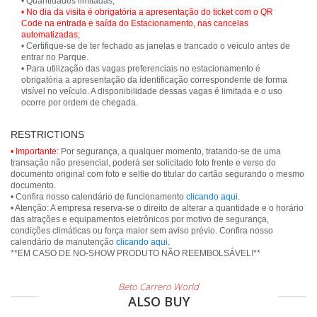
• No dia da visita é obrigatória a apresentação do ticket com o QR
Code na entrada e saída do Estacionamento, nas cancelas
automatizadas;
• Certifique-se de ter fechado as janelas e trancado o veículo antes de
entrar no Parque.
• Para utilização das vagas preferenciais no estacionamento é
obrigatória a apresentação da identificação correspondente de forma
visível no veículo. A disponibilidade dessas vagas é limitada e o uso
ocorre por ordem de chegada.
RESTRICTIONS
• Importante:
Por segurança, a qualquer momento, tratando-se de uma
transação não presencial, poderá ser solicitado foto frente e verso do
documento original com foto e selfie do titular do cartão segurando o mesmo
documento.
• Confira nosso calendário de funcionamento
clicando aqui
.
• Atenção: A empresa reserva-se o direito de alterar a quantidade e o horário
das atrações e equipamentos eletrônicos por motivo de segurança,
condições climáticas ou força maior sem aviso prévio. Confira nosso
calendário de manutenção
clicando aqui
.
**EM CASO DE NO-SHOW PRODUTO NÃO REEMBOLSÁVEL!**
Beto Carrero World
ALSO BUY