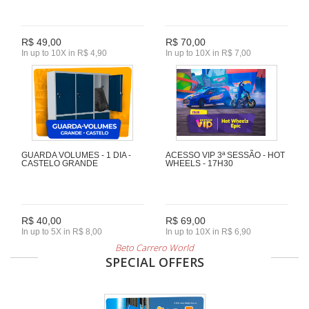
R$ 49,00
R$ 70,00
In up to 10X in R$ 4,90
In up to 10X in R$ 7,00
GUARDA VOLUMES - 1 DIA -
ACESSO VIP 3ª SESSÃO - HOT
CASTELO GRANDE
WHEELS - 17H30
R$ 40,00
R$ 69,00
In up to 5X in R$ 8,00
In up to 10X in R$ 6,90
Beto Carrero World
SPECIAL OFFERS