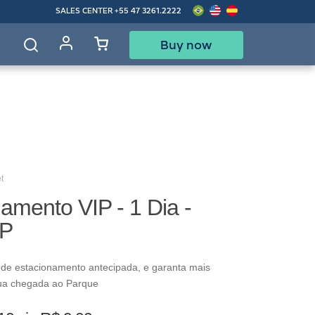
SALES CENTER
+55 47 3261.2222
Buy now
d
t
amento VIP - 1 Dia -
IP
 de estacionamento antecipada, e garanta mais
ua chegada ao Parque