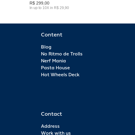
R$ 299,00
In up to 10X in R$ 29,90
Content
Blog
No Ritmo de Trolls
Nerf Mania
Pasta House
Hot Wheels Deck
Contact
Address
Work with us