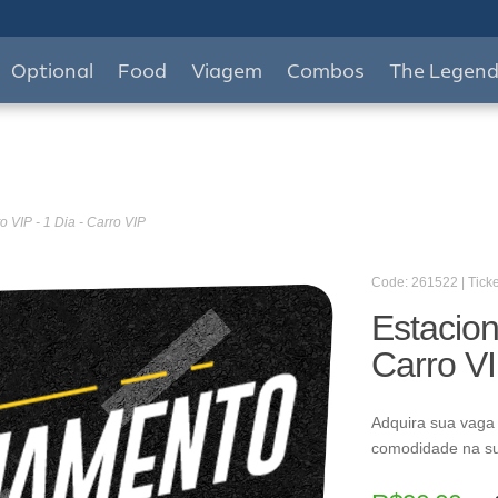
Optional
Food
Viagem
Combos
The Legen
 VIP - 1 Dia - Carro VIP
Code: 261522 | Ticke
Estacion
Carro V
Adquira sua vaga
comodidade na s