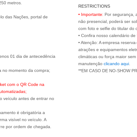
 250 metros.
RESTRICTIONS
• Importante:
Por segurança, 
lo das Nações, portal de
não presencial, poderá ser sol
com foto e selfie do titular 
• Confira nosso calendário d
• Atenção: A empresa reserva-s
atrações e equipamentos elet
enos 01 dia de antecedência
climáticas ou força maior sem
manutenção
clicando aqui
.
ada no momento da compra;
**EM CASO DE NO-SHOW P
ticket com o QR Code na
utomatizadas;
 o veículo antes de entrar no
onamento é obrigatória a
ma visível no veículo. A
orre por ordem de chegada.