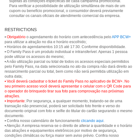
sujeitas às condições específicas de cada campanha promocional.
Para verificar a possibilidade de utilização simultânea de mais de um
cupom ou benefício promocional, o consumidor deverá previamente
consultar os canais oficiais de atendimento comercial da empresa.
RESTRICTIONS
•
Obrigatório
o agendamento do horário com antecedência pelo
APP BCW+
para utilizar a atração no dia e horário escolhido;
• Horários de agendamentos 10:15 até 17:30. Conforme disponibilidade.
• O Family Pass é um produto individual e intransferível. Apenas 1 pessoa
pode utilizar os acessos do mesmo;
• A não utilização parcial ou total de todos os acessos especiais permitidos
pelo Family Pass, na data selecionada no ato da compra não dará direito ao
ressarcimento parcial ou total, bem como não será permitida utilização em
• Você deverá cadastrar o ticket do Family Pass no aplicativo de BCW+. No
seu primeiro acesso você deverá apresentar o celular com o QR Code para
o operador do brinquedo tirar sua foto para comprovação nas próximas
atrações.
• Importante:
Por segurança, a qualquer momento, tratando-se de uma
transação não presencial, poderá ser solicitado foto frente e verso do
documento original com foto e selfie do titular do cartão segurando o mesmo
documento.
• Confira nosso calendário de funcionamento
clicando aqui
.
• Atenção: A empresa reserva-se o direito de alterar a quantidade e o horário
das atrações e equipamentos eletrônicos por motivo de segurança,
condições climáticas ou força maior sem aviso prévio. Confira nosso