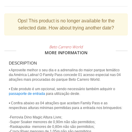
Ops!
This product is no longer available for the
selected date. How about trying another date?
Beto Carrero World
MORE INFORMATION
DESCRIPTION
• Aproveite melhor o seu dia e a adrenalina do maior parque temático
da América Latina! O Family Pass concede 01 acesso especial nas 04
atrações mais procuradas do parque Beto Carrero World.
• Este produto é um opcional, sendo necessário também adquirir o
passaporte de entrada
para utilização deste.
• Confira abaixo as 04 atrações que aceitam Family Pass e as
respectivas alturas mínimas permitidas para a entrada nos brinquedos:
-Ferrovia Dino Magic Altura Livre;
-Super Soaker menores de 0,90m não são permitidos;
-Raskapuska- menores de 0,80m não são permitidos;
-Crazy River menores de 1,05m não são permitidos.