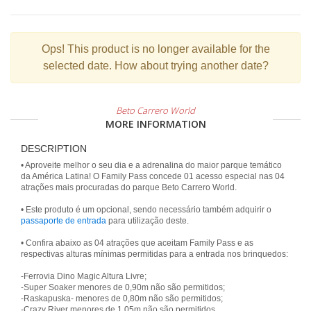
Ops!
This product is no longer available for the
selected date. How about trying another date?
Beto Carrero World
MORE INFORMATION
DESCRIPTION
• Aproveite melhor o seu dia e a adrenalina do maior parque temático
da América Latina! O Family Pass concede 01 acesso especial nas 04
atrações mais procuradas do parque Beto Carrero World.
• Este produto é um opcional, sendo necessário também adquirir o
passaporte de entrada
para utilização deste.
• Confira abaixo as 04 atrações que aceitam Family Pass e as
respectivas alturas mínimas permitidas para a entrada nos brinquedos:
-Ferrovia Dino Magic Altura Livre;
-Super Soaker menores de 0,90m não são permitidos;
-Raskapuska- menores de 0,80m não são permitidos;
-Crazy River menores de 1,05m não são permitidos.