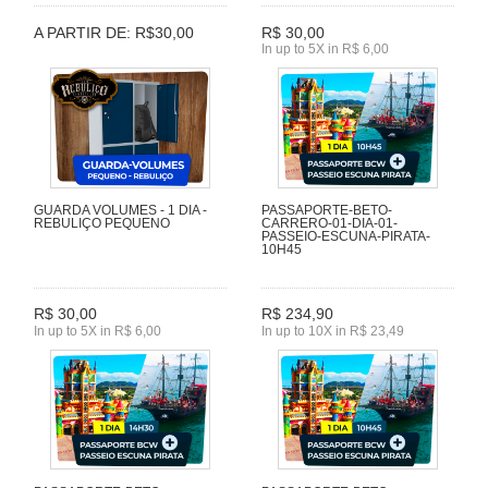
A PARTIR DE: R$30,00
R$ 30,00
In up to 5X in R$ 6,00
GUARDA VOLUMES - 1 DIA -
PASSAPORTE-BETO-
REBULIÇO PEQUENO
CARRERO-01-DIA-01-
PASSEIO-ESCUNA-PIRATA-
10H45
R$ 30,00
R$ 234,90
In up to 5X in R$ 6,00
In up to 10X in R$ 23,49