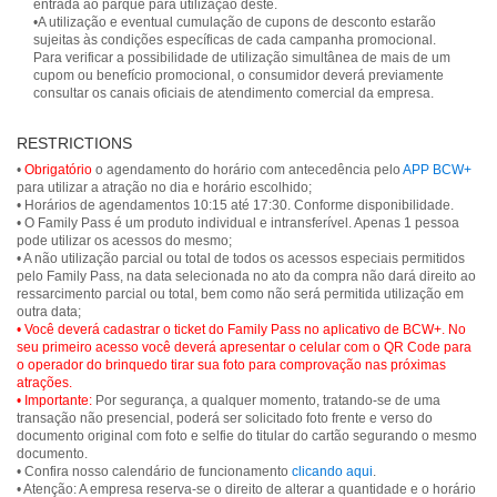
entrada ao parque para utilização deste.
•A utilização e eventual cumulação de cupons de desconto estarão
sujeitas às condições específicas de cada campanha promocional.
Para verificar a possibilidade de utilização simultânea de mais de um
cupom ou benefício promocional, o consumidor deverá previamente
consultar os canais oficiais de atendimento comercial da empresa.
RESTRICTIONS
•
Obrigatório
o agendamento do horário com antecedência pelo
APP BCW+
para utilizar a atração no dia e horário escolhido;
• Horários de agendamentos 10:15 até 17:30. Conforme disponibilidade.
• O Family Pass é um produto individual e intransferível. Apenas 1 pessoa
pode utilizar os acessos do mesmo;
• A não utilização parcial ou total de todos os acessos especiais permitidos
pelo Family Pass, na data selecionada no ato da compra não dará direito ao
ressarcimento parcial ou total, bem como não será permitida utilização em
• Você deverá cadastrar o ticket do Family Pass no aplicativo de BCW+. No
seu primeiro acesso você deverá apresentar o celular com o QR Code para
o operador do brinquedo tirar sua foto para comprovação nas próximas
atrações.
• Importante:
Por segurança, a qualquer momento, tratando-se de uma
transação não presencial, poderá ser solicitado foto frente e verso do
documento original com foto e selfie do titular do cartão segurando o mesmo
documento.
• Confira nosso calendário de funcionamento
clicando aqui
.
• Atenção: A empresa reserva-se o direito de alterar a quantidade e o horário