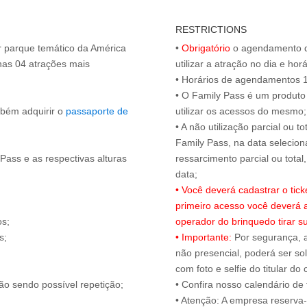
RESTRICTIONS
or parque temático da América
•
Obrigatório
o agendamento d
nas 04 atrações mais
utilizar a atração no dia e hor
• Horários de agendamentos 1
• O Family Pass é um produto 
mbém adquirir o
passaporte de
utilizar os acessos do mesmo;
• A não utilização parcial ou 
Family Pass, na data selecion
Pass e as respectivas alturas
ressarcimento parcial ou tota
• Você deverá cadastrar o tic
primeiro acesso você deverá 
os;
operador do brinquedo tirar 
s;
• Importante:
Por segurança, 
.
não presencial, poderá ser sol
com foto e selfie do titular 
ão sendo possível repetição;
• Confira nosso calendário d
• Atenção: A empresa reserva-s