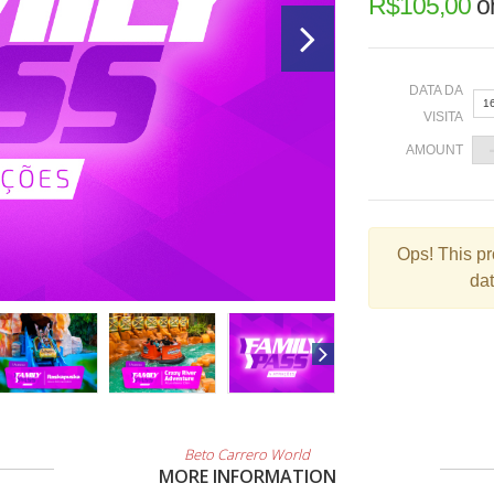
R$
105,00
o
DATA DA
1
VISITA
AMOUNT
«
Ops!
This pr
dat
2
9
1
2
3
Beto Carrero World
MORE INFORMATION