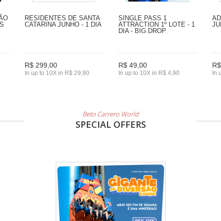
SÃO
RESIDENTES DE SANTA
SINGLE PASS 1
AD
LS
CATARINA JUNHO - 1 DIA
ATTRACTION 1º LOTE - 1
JU
DIA - BIG DROP
R$ 299,00
R$ 49,00
R$
In up to 10X in R$ 29,90
In up to 10X in R$ 4,90
In 
Beto Carrero World
SPECIAL OFFERS