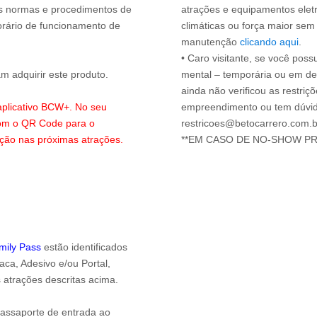
 as normas e procedimentos de
atrações e equipamentos elet
orário de funcionamento de
climáticas ou força maior sem
manutenção
clicando aqui
.
• Caro visitante, se você possu
 adquirir este produto.
mental – temporária ou em defi
ainda não verificou as restriç
 aplicativo BCW+. No seu
empreendimento ou tem dúvida
com o QR Code para o
restricoes@betocarrero.com.b
ação nas próximas atrações.
**EM CASO DE NO-SHOW P
amily Pass
estão identificados
ca, Adesivo e/ou Portal,
 atrações descritas acima.
passaporte de entrada ao