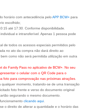
o horário com antecedência pelo
APP BCW+
para
ário escolhido;
0:15 até 17:30. Conforme disponibilidade.
individual e intransferível. Apenas 1 pessoa pode
total de todos os acessos especiais permitidos pelo
ada no ato da compra não dará direito ao
l, bem como não será permitida utilização em outra
ket do Family Pass no aplicativo de BCW+. No seu
apresentar o celular com o QR Code para o
sua foto para comprovação nas próximas atrações.
a qualquer momento, tratando-se de uma transação
icitado foto frente e verso do documento original
do cartão segurando o mesmo documento.
e funcionamento
clicando aqui
.
e o direito de alterar a quantidade e o horário das