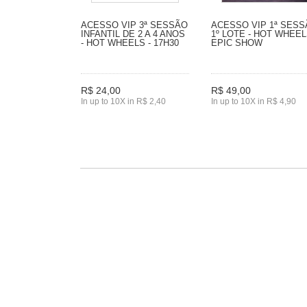
ACESSO VIP 3ª SESSÃO
ACESSO VIP 1ª SES
INFANTIL DE 2 A 4 ANOS
1º LOTE - HOT WHEE
- HOT WHEELS - 17H30
EPIC SHOW
R$ 24,00
R$ 49,00
In up to 10X in R$ 2,40
In up to 10X in R$ 4,90