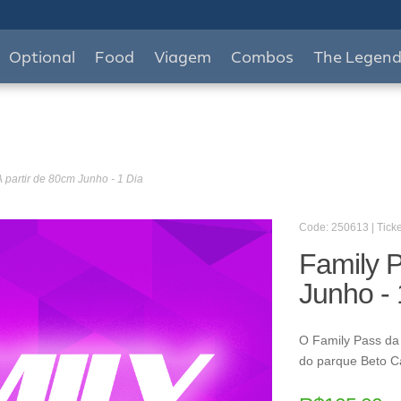
Optional
Food
Viagem
Combos
The Legen
A partir de 80cm Junho - 1 Dia
Code: 250613 | Ticke
Family P
Junho - 
O Family Pass da 
do parque Beto C