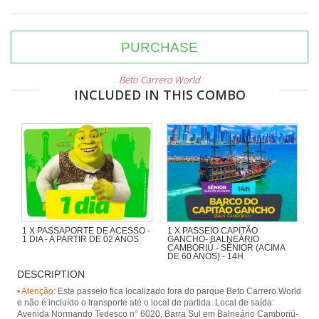
PURCHASE
Beto Carrero World
INCLUDED IN THIS COMBO
1 X PASSAPORTE DE ACESSO -
1 X PASSEIO CAPITÃO
1 DIA - A PARTIR DE 02 ANOS
GANCHO- BALNEÁRIO
CAMBORIÚ - SÊNIOR (ACIMA
DE 60 ANOS) - 14H
DESCRIPTION
Navegando pela Orla de BC,
passando pela Ilha das Cabras e
• Atenção:
Este passeio fica localizado fora do parque Beto Carrero World
desembarcando na Praia de
e não é incluído o transporte até o local de partida. Local de saída:
Laranjeiras, com presença animada
Avenida Normando Tedesco n° 6020, Barra Sul em Balneário Camboriú-
de piratas.