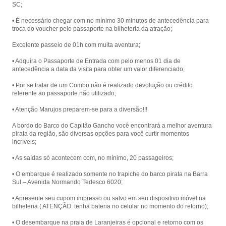
SC;
• É necessário chegar com no mínimo 30 minutos de antecedência para
troca do voucher pelo passaporte na bilheteria da atração;
Excelente passeio de 01h com muita aventura;
• Adquira o Passaporte de Entrada com pelo menos 01 dia de
antecedência a data da visita para obter um valor diferenciado;
• Por se tratar de um Combo não é realizado devolução ou crédito
referente ao passaporte não utilizado;
• Atenção Marujos preparem-se para a diversão!!!
A bordo do Barco do Capitão Gancho você encontrará a melhor aventura
pirata da região, são diversas opções para você curtir momentos
incríveis;
• As saídas só acontecem com, no mínimo, 20 passageiros;
• O embarque é realizado somente no trapiche do barco pirata na Barra
Sul – Avenida Normando Tedesco 6020;
• Apresente seu cupom impresso ou salvo em seu dispositivo móvel na
bilheteria ( ATENÇÃO: tenha bateria no celular no momento do retorno);
• O desembarque na praia de Laranjeiras é opcional e retorno com os