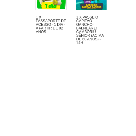
1 X
1 X PASSEIO
PASSAPORTE DE
CAPITÃO
ACESSO - 1 DIA -
GANCHO-
A PARTIR DE 02
BALNEÁRIO
ANOS
CAMBORIÚ -
SÊNIOR (ACIMA
DE 60 ANOS) -
14H
Navegando pela
Orla de BC,
passando pela Ilha
das Cabras e
desembarcando na
Praia de Laranjeiras,
com presença
animada de piratas.