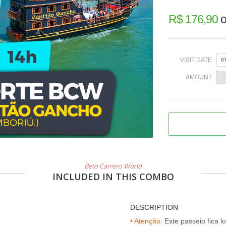
R$ 176,90
o
VISIT DATE
0
AMOUNT
«
2
9
Beto Carrero World
1
INCLUDED IN THIS COMBO
2
3
DESCRIPTION
• Atenção:
Este passeio fica l