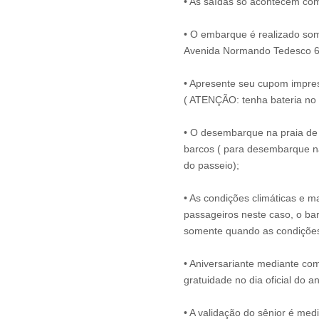
• As saídas só acontecem com
• O embarque é realizado some
Avenida Normando Tedesco 6
• Apresente seu cupom impress
( ATENÇÃO: tenha bateria no 
• O desembarque na praia de 
barcos ( para desembarque na
do passeio);
• As condições climáticas e m
passageiros neste caso, o bar
somente quando as condições
• Aniversariante mediante c
gratuidade no dia oficial do an
• A validação do sênior é m