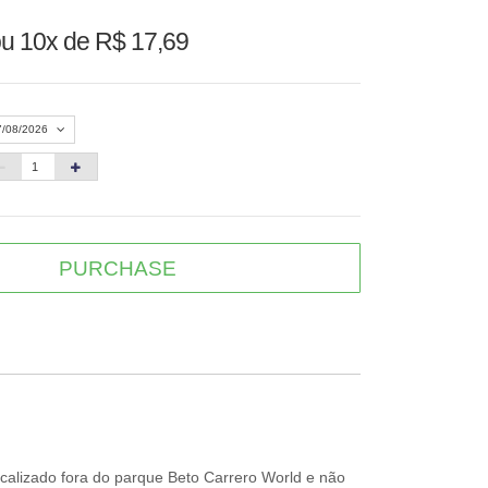
u 10x de R$ 17,69
7/08/2026
Agosto 2026
»
D
S
T
Q
Q
S
S
PURCHASE
1
3
4
5
6
7
8
10
11
12
13
14
15
6
17
18
19
20
21
22
3
24
25
26
27
28
29
0
31
ocalizado fora do parque Beto Carrero World e não