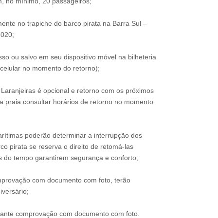
, no mínimo, 20 passageiros;
nte no trapiche do barco pirata na Barra Sul –
020;
o ou salvo em seu dispositivo móvel na bilheteria
celular no momento do retorno);
Laranjeiras é opcional e retorno com os próximos
 praia consultar horários de retorno no momento
arítimas poderão determinar a interrupção dos
co pirata se reserva o direito de retomá-las
 do tempo garantirem segurança e conforto;
omprovação com documento com foto, terão
iversário;
ediante comprovação com documento com foto.