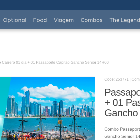
Optional
Food
Viagem
Combos
The Legen
o Carrero 01 dia + 01 Passaporte Capitão Gancho Senior 14H00
Code: 253771 | Co
Passapor
+ 01 Pa
Gancho 
Combo Passaporte
Gancho Senior 1