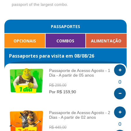
passport of the largest combo.
PASSAPORTES
OPCIONAIS
COMBOS
ALIMENTAÇÃO
Passaportes para visita em 08/08/26
Passaporte de Acesso Agosto - 1
Dia - A partir de 05 anos
INFO
0
R$ 299,00
Por R$ 159,90
Passaporte de Acesso Agosto - 2
Dias - A partir de 02 anos
INFO
0
R$ 449,00