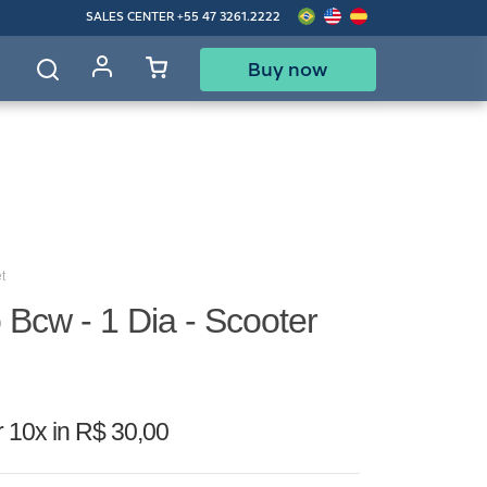
SALES CENTER
+55 47 3261.2222
Buy now
d
t
Bcw - 1 Dia - Scooter
r
10x in R$ 30,00