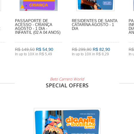
PASSAPORTE DE
RESIDENTES DE SANTA
PA
ACESSO - CRIANÇA
CATARINA AGOSTO - 1
IN
2
AGOSTO - 1 DIA -
DIA
DI
INFANTIL (02 A 04 ANOS)
AN
R$ 149,50
R$ 54,90
R$ 299,90
R$ 82,90
R$
In up to 10X in R$ 5,49
In up to 10X in R$ 8,29
In 
Beto Carrero World
SPECIAL OFFERS