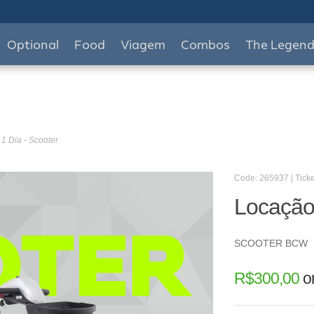
Optional
Food
Viagem
Combos
The Legen
1 Dia - Scooter
Code: 265937 | Ticke
Locação 
SCOOTER BCW
R$
300,00
o