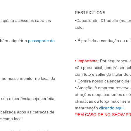
RESTRICTIONS
o após o acesso as catracas
•Capacidade: 01 adulto (maio
colo.
mbém adquirir o
passaporte de
• É proibida a condução ou ut
• Importante:
Por segurança, 
não presencial, poderá ser sol
com foto e selfie do titular 
 ao nosso monitor no local da
• Confira nosso calendário d
• Atenção: A empresa reserva-s
atrações e equipamentos elet
sua experiência seja perfeita!
climáticas ou força maior sem
manutenção
clicando aqui
localizada após as catracas de
**EM CASO DE NO-SHOW P
 mesmo local.