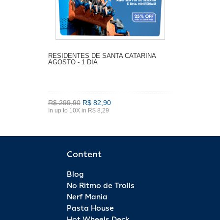
RESIDENTES DE SANTA CATARINA
AGOSTO - 1 DIA
R$ 299,90
R$ 82,90
In up to 10X in R$ 8,29
Content
Blog
No Ritmo de Trolls
Nerf Mania
Pasta House
Hot Wheels Deck