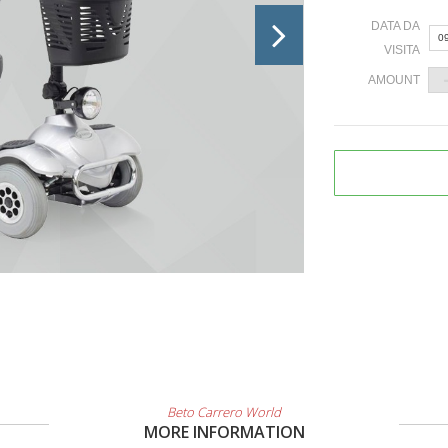
DATA DA
0
VISITA
AMOUNT
«
2
9
1
2
3
Beto Carrero World
MORE INFORMATION