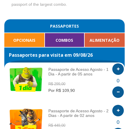
passport of the largest combo.
PASSAPORTES
OPCIONAIS
COMBOS
ALIMENTAÇÃO
Passaportes para visita em 09/08/26
Passaporte de Acesso Agosto - 1
Dia - A partir de 05 anos
INFO
0
R$ 299,00
Por R$ 109,90
Passaporte de Acesso Agosto - 2
Dias - A partir de 02 anos
INFO
0
R$ 449,00