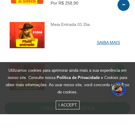
Por R$ 258,90
Meia Entrada 01 Dia
INFO
SAIBA MAIS
Meia Entrada 02 Dias
Utilizamos cookies para aprimorar ainda mais a sua experiência em
INFO
nosso site. Consulte nossa
Política de Privacidade
e Cookies para
SAIBA MAIS
obter mais informações. Ao usar nosso site, você concorda com o uso
de cookies.
I ACCEPT
Residentes de Santa Catarina
Agosto - 1 Dia
INFO
0
R$ 299,90
Por R$ 119,90