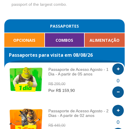
passport of the largest combo.
PASSAPORTES
OPCIONAIS
COMBOS
ALIMENTAÇÃO
Passaportes para visita em 08/08/26
Passaporte de Acesso Agosto - 1
Dia - A partir de 05 anos
INFO
0
R$ 299,00
Por R$ 159,90
Passaporte de Acesso Agosto - 2
Dias - A partir de 02 anos
INFO
0
R$ 449,00