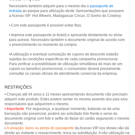
Necessário também adquirir para o mesmo dia o
passaporte de
entrada
ao parque para utilização deste. Apresentações que possuem
a Acesso VIP: Hot Wheels, Madagascar Circus, O Sonho do Cowboy.
• Com este passaporte é possível evitar filas.
• Imprima este passaporte (e-ticket) e apresente diretamente no show
para acesso. Necessário também o documento original de acordo com
o preenchimento no momento da compra.
•A utilização e eventual cumulação de cupons de desconto estarão
sujeitas às condições específicas de cada campanha promocional.
Para verificar a possibilidade de utilização simultânea de mais de um
cupom ou benefício promocional, o consumidor deverá previamente
RESTRIÇÕES
• Crianças até 04 anos e 11 meses apresentando documento não precisam
adquirir este produto. Estes podem sentar no mesmo assento dos pais e/ou
• Importante:
Por segurança, a qualquer momento, tratando-se de uma
transação não presencial, poderá ser solicitado foto frente e verso do
documento original com foto e selfie do titular do cartão segurando o mesmo
documento.
•
A violação, dano ou perda do passaporte
da Acesso VIP nos shows não dá
direito ao visitante o ressarcimento, troca ou substituição. A não utilização na