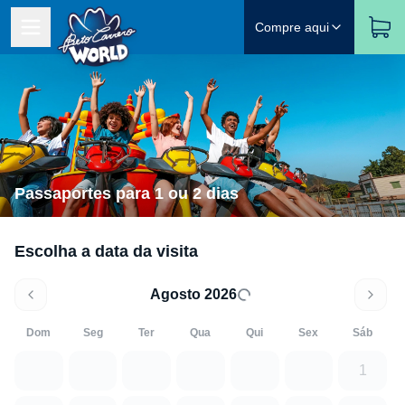
Compre aqui
Passaportes para 1 ou 2 dias
Escolha a data da visita
Agosto 2026
Dom
Seg
Ter
Qua
Qui
Sex
Sáb
1