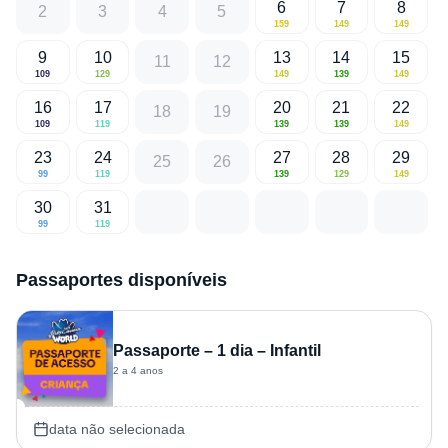
6
7
8
2
3
4
5
159
149
149
9
10
13
14
15
11
12
109
129
149
139
149
16
17
20
21
22
18
19
109
119
139
139
149
23
24
27
28
29
25
26
99
119
139
129
149
30
31
99
119
Passaportes disponíveis
Passaporte – 1 dia – Infantil
2 a 4 anos
data não selecionada