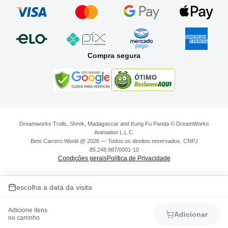
Compra segura
Dreamworks Trolls, Shrek, Madagascar and Kung Fu Panda © DreamWorks
Animation L.L.C.
Beto Carrero World @ 2026 — Todos os direitos reservados. CNPJ
85.248.987/0001-10
Condições gerais
Política de Privacidade
escolha a data da visita
Adicione itens
Adicionar
no carrinho