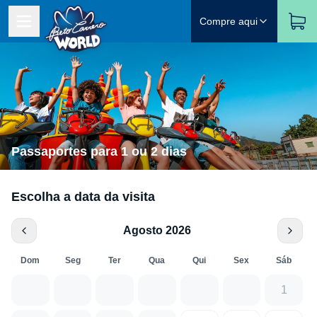
Compre aqui
Passaportes para 1 ou 2 dias
Escolha a data da visita
Agosto 2026
Dom
Seg
Ter
Qua
Qui
Sex
Sáb
1