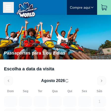
Compre aqui
Passaportes para 1 ou 2 dias
Escolha a data da visita
Agosto 2026
Dom
Seg
Ter
Qua
Qui
Sex
Sáb
1