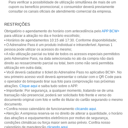
Para verificar a possibilidade de utilização simultânea de mais de um
cupom ou benefício promocional, o consumidor deverá previamente
consultar os canais oficiais de atendimento comercial da empresa.
RESTRIÇÕES
Obrigatório o agendamento do horário com antecedência pelo
APP BCW+
para utilizar a atração no dia e horário escolhido;
• Horários de agendamentos 10:15 até 17:30. Conforme disponibilidade;
• O Adrenaline Pass é um produto individual e intransferível. Apenas 1
pessoa pode utilizar os acessos do mesmo;
• A não utilização parcial ou total de todos os acessos especiais permitidos
pelo Adrenaline Pass, na data selecionada no ato da compra não dará
direito ao ressarcimento parcial ou total, bem como não será permitida
utilização em outra data;
• Você deverá cadastrar o ticket do Adrenaline Pass no aplicativo BCW+. No
seu primeiro acesso você deverá apresentar o celular com o QR Code para
o operador do brinquedo tirar sua foto para comprovação nas próximas
atrações.
Clique aqui
e saiba tudo sobre o APP.
• Importante: Por segurança, a qualquer momento, tratando-se de uma
transação não presencial, poderá ser solicitado foto frente e verso do
documento original com foto e selfie do titular do cartão segurando o mesmo
documento.
• Confira nosso calendário de funcionamento
clicando aqui
.
• Atenção: A empresa reserva-se no direito de alterar a quantidade, o horário
das atrações e equipamentos eletrônicos por motivo de segurança,
condições climáticas ou força maior sem aviso prévio. Confira nosso
calendário de manutenção
clicando aqui
.