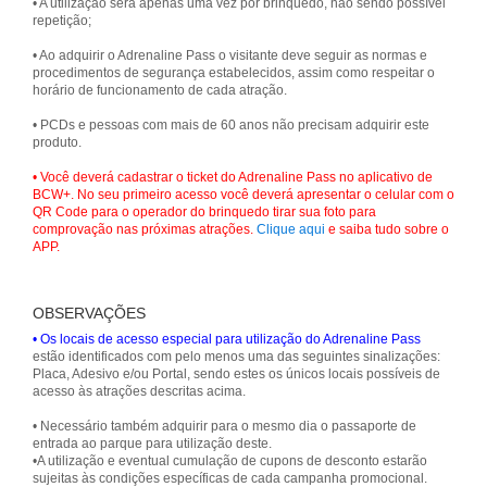
• A utilização será apenas uma vez por brinquedo, não sendo possível
repetição;
• Ao adquirir o Adrenaline Pass o visitante deve seguir as normas e
procedimentos de segurança estabelecidos, assim como respeitar o
horário de funcionamento de cada atração.
• PCDs e pessoas com mais de 60 anos não precisam adquirir este
produto.
• Você deverá cadastrar o ticket do Adrenaline Pass no aplicativo de
BCW+. No seu primeiro acesso você deverá apresentar o celular com o
QR Code para o operador do brinquedo tirar sua foto para
comprovação nas próximas atrações.
Clique aqui
e saiba tudo sobre o
APP.
OBSERVAÇÕES
• Os locais de acesso especial para utilização do Adrenaline Pass
estão identificados com pelo menos uma das seguintes sinalizações:
Placa, Adesivo e/ou Portal, sendo estes os únicos locais possíveis de
acesso às atrações descritas acima.
• Necessário também adquirir para o mesmo dia o passaporte de
entrada ao parque para utilização deste.
•A utilização e eventual cumulação de cupons de desconto estarão
sujeitas às condições específicas de cada campanha promocional.