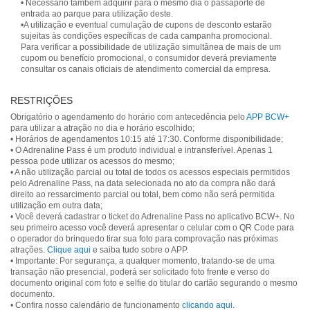
• Necessário também adquirir para o mesmo dia o passaporte de
entrada ao parque para utilização deste.
•A utilização e eventual cumulação de cupons de desconto estarão
sujeitas às condições específicas de cada campanha promocional.
Para verificar a possibilidade de utilização simultânea de mais de um
cupom ou benefício promocional, o consumidor deverá previamente
consultar os canais oficiais de atendimento comercial da empresa.
RESTRIÇÕES
Obrigatório o agendamento do horário com antecedência pelo
APP BCW+
para utilizar a atração no dia e horário escolhido;
• Horários de agendamentos 10:15 até 17:30. Conforme disponibilidade;
• O Adrenaline Pass é um produto individual e intransferível. Apenas 1
pessoa pode utilizar os acessos do mesmo;
• A não utilização parcial ou total de todos os acessos especiais permitidos
pelo Adrenaline Pass, na data selecionada no ato da compra não dará
direito ao ressarcimento parcial ou total, bem como não será permitida
utilização em outra data;
• Você deverá cadastrar o ticket do Adrenaline Pass no aplicativo BCW+. No
seu primeiro acesso você deverá apresentar o celular com o QR Code para
o operador do brinquedo tirar sua foto para comprovação nas próximas
atrações.
Clique aqui
e saiba tudo sobre o APP.
• Importante: Por segurança, a qualquer momento, tratando-se de uma
transação não presencial, poderá ser solicitado foto frente e verso do
documento original com foto e selfie do titular do cartão segurando o mesmo
documento.
• Confira nosso calendário de funcionamento
clicando aqui
.