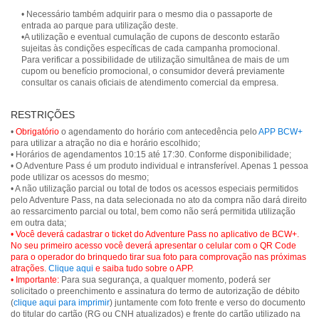
• Necessário também adquirir para o mesmo dia o passaporte de
entrada ao parque para utilização deste.
•A utilização e eventual cumulação de cupons de desconto estarão
sujeitas às condições específicas de cada campanha promocional.
Para verificar a possibilidade de utilização simultânea de mais de um
cupom ou benefício promocional, o consumidor deverá previamente
consultar os canais oficiais de atendimento comercial da empresa.
RESTRIÇÕES
•
Obrigatório
o agendamento do horário com antecedência pelo
APP BCW+
para utilizar a atração no dia e horário escolhido;
• Horários de agendamentos 10:15 até 17:30. Conforme disponibilidade;
• O Adventure Pass é um produto individual e intransferível. Apenas 1 pessoa
pode utilizar os acessos do mesmo;
• A não utilização parcial ou total de todos os acessos especiais permitidos
pelo Adventure Pass, na data selecionada no ato da compra não dará direito
ao ressarcimento parcial ou total, bem como não será permitida utilização
• Você deverá cadastrar o ticket do Adventure Pass no aplicativo de BCW+.
No seu primeiro acesso você deverá apresentar o celular com o QR Code
para o operador do brinquedo tirar sua foto para comprovação nas próximas
atrações.
Clique aqui
e saiba tudo sobre o APP.
• Importante:
Para sua segurança, a qualquer momento, poderá ser
solicitado o preenchimento e assinatura do termo de autorização de débito
(
clique aqui para imprimir
) juntamente com foto frente e verso do documento
do titular do cartão (RG ou CNH atualizados) e frente do cartão utilizado na