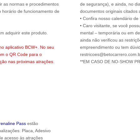
uir as normas e procedimentos
de segurança), e ainda, no di
o horário de funcionamento de
documentos originais citados 
• Confira nosso calendário d
• Caro visitante, se você possu
 adquirir este produto.
mental – temporária ou em defi
ainda não verificou as restriç
 no aplicativo BCW+. No seu
empreendimento ou tem dúvida
com o QR Code para o
restricoes@betocarrero.com.b
ação nas próximas atrações.
drenaline Pass
estão
alizações: Placa, Adesivo
 de acesso às atrações