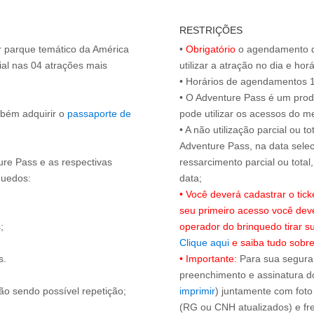
RESTRIÇÕES
or parque temático da América
•
Obrigatório
o agendamento d
al nas 04 atrações mais
utilizar a atração no dia e hor
• Horários de agendamentos 1
• O Adventure Pass é um produ
mbém adquirir o
passaporte de
pode utilizar os acessos do 
• A não utilização parcial ou 
Adventure Pass, na data selec
ure Pass e as respectivas
ressarcimento parcial ou tota
quedos:
• Você deverá cadastrar o tic
seu primeiro acesso você dev
;
operador do brinquedo tirar 
Clique aqui
e saiba tudo sobre
s.
• Importante:
Para sua seguran
preenchimento e assinatura do
ão sendo possível repetição;
imprimir
) juntamente com foto
(RG ou CNH atualizados) e fre