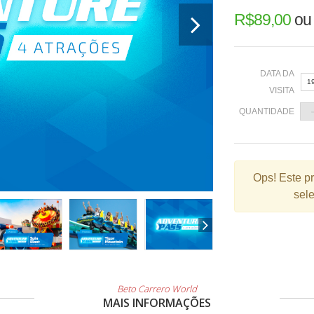
R$
89,00
o
DATA DA
1
VISITA
QUANTIDADE
«
Ops!
Este p
sele
2
9
1
2
3
Beto Carrero World
MAIS INFORMAÇÕES