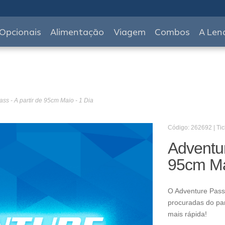
Opcionais
Alimentação
Viagem
Combos
A Len
ss - A partir de 95cm Maio - 1 Dia
Código: 262692 | Tic
Adventur
95cm Ma
O Adventure Pass 
procuradas do pa
mais rápida!