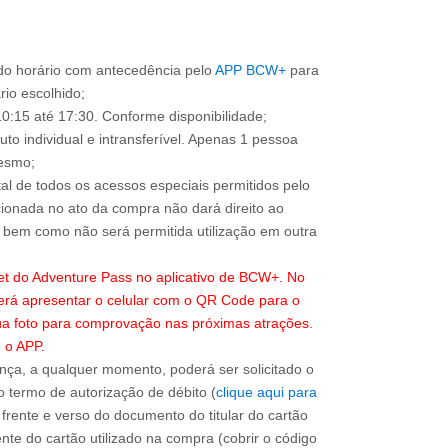
o horário com antecedência pelo
APP BCW+
para
ário escolhido;
0:15 até 17:30. Conforme disponibilidade;
to individual e intransferível. Apenas 1 pessoa
mesmo;
total de todos os acessos especiais permitidos pelo
ionada no ato da compra não dará direito ao
l, bem como não será permitida utilização em outra
ket do Adventure Pass no aplicativo de BCW+. No
erá apresentar o celular com o QR Code para o
sua foto para comprovação nas próximas atrações.
 o APP.
ça, a qualquer momento, poderá ser solicitado o
 termo de autorização de débito (
clique aqui para
 frente e verso do documento do titular do cartão
nte do cartão utilizado na compra (cobrir o código