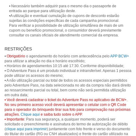
• Necessário também adquirir para o mesmo dia o passaporte de
entrada ao parque para utilização deste.
•A utilização e eventual cumulação de cupons de desconto estarão
sujeitas às condições específicas de cada campanha promocional.
Para verificar a possibilidade de utilização simultânea de mais de um
cupom ou benefício promocional, o consumidor deverá previamente
consultar os canais oficiais de atendimento comercial da empresa.
RESTRIÇÕES
•
Obrigatório
o agendamento do horário com antecedência pelo
APP BCW+
para utilizar a atração no dia e horário escolhido;
• Horários de agendamentos 10:15 até 17:30. Conforme disponibilidade;
• O Adventure Pass é um produto individual e intransferível. Apenas 1 pessoa
pode utilizar os acessos do mesmo;
• A não utilização parcial ou total de todos os acessos especiais permitidos
pelo Adventure Pass, na data selecionada no ato da compra não dará direito
ao ressarcimento parcial ou total, bem como não será permitida utilização
• Você deverá cadastrar o ticket do Adventure Pass no aplicativo de BCW+.
No seu primeiro acesso você deverá apresentar o celular com o QR Code
para o operador do brinquedo tirar sua foto para comprovação nas próximas
atrações.
Clique aqui
e saiba tudo sobre o APP.
• Importante:
Para sua segurança, a qualquer momento, poderá ser
solicitado o preenchimento e assinatura do termo de autorização de débito
(
clique aqui para imprimir
) juntamente com foto frente e verso do documento
do titular do cartão (RG ou CNH atualizados) e frente do cartão utilizado na