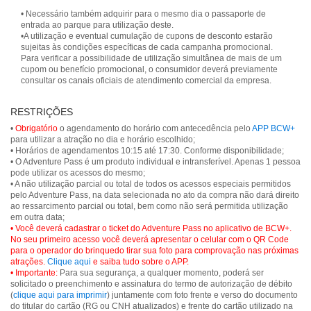
• Necessário também adquirir para o mesmo dia o passaporte de
entrada ao parque para utilização deste.
•A utilização e eventual cumulação de cupons de desconto estarão
sujeitas às condições específicas de cada campanha promocional.
Para verificar a possibilidade de utilização simultânea de mais de um
cupom ou benefício promocional, o consumidor deverá previamente
consultar os canais oficiais de atendimento comercial da empresa.
RESTRIÇÕES
•
Obrigatório
o agendamento do horário com antecedência pelo
APP BCW+
para utilizar a atração no dia e horário escolhido;
• Horários de agendamentos 10:15 até 17:30. Conforme disponibilidade;
• O Adventure Pass é um produto individual e intransferível. Apenas 1 pessoa
pode utilizar os acessos do mesmo;
• A não utilização parcial ou total de todos os acessos especiais permitidos
pelo Adventure Pass, na data selecionada no ato da compra não dará direito
ao ressarcimento parcial ou total, bem como não será permitida utilização
• Você deverá cadastrar o ticket do Adventure Pass no aplicativo de BCW+.
No seu primeiro acesso você deverá apresentar o celular com o QR Code
para o operador do brinquedo tirar sua foto para comprovação nas próximas
atrações.
Clique aqui
e saiba tudo sobre o APP.
• Importante:
Para sua segurança, a qualquer momento, poderá ser
solicitado o preenchimento e assinatura do termo de autorização de débito
(
clique aqui para imprimir
) juntamente com foto frente e verso do documento
do titular do cartão (RG ou CNH atualizados) e frente do cartão utilizado na