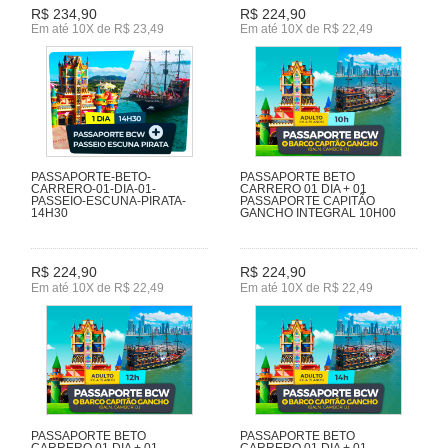
R$ 234,90
R$ 224,90
Em até 10X de R$ 23,49
Em até 10X de R$ 22,49
PASSAPORTE-BETO-
PASSAPORTE BETO
CARRERO-01-DIA-01-
CARRERO 01 DIA + 01
PASSEIO-ESCUNA-PIRATA-
PASSAPORTE CAPITÃO
14H30
GANCHO INTEGRAL 10H00
R$ 224,90
R$ 224,90
Em até 10X de R$ 22,49
Em até 10X de R$ 22,49
PASSAPORTE BETO
PASSAPORTE BETO
CARRERO 01 DIA + 01
CARRERO 01 DIA + 01