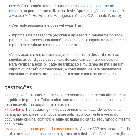
Necessário também adquirir para o mesmo dia o
passaporte de
entrada
ao parque para utilização deste. Apresentações que possuem
a Acesso VIP: Hot Wheels, Madagascar Circus, O Sonho do Cowboy.
• Com este passaporte é possível evitar filas.
• Imprima este passaporte (e-ticket) e apresente diretamente no show
para acesso. Necessário também o documento original de acordo com
o preenchimento no momento da compra.
•A utilização e eventual cumulação de cupons de desconto estarão
sujeitas às condições específicas de cada campanha promocional.
Para verificar a possibilidade de utilização simultânea de mais de um
cupom ou benefício promocional, o consumidor deverá previamente
consultar os canais oficiais de atendimento comercial da empresa.
RESTRIÇÕES
• Crianças até 04 anos e 11 meses apresentando documento não precisam
adquirir este produto. Estes podem sentar no mesmo assento dos pais e/ou
• Importante:
Por segurança, a qualquer momento, tratando-se de uma
transação não presencial, poderá ser solicitado foto frente e verso do
documento original com foto e selfie do titular do cartão segurando o mesmo
documento.
•
A violação, dano ou perda do passaporte
da Acesso VIP nos shows não dá
direito ao visitante o ressarcimento, troca ou substituição. A não utilização na