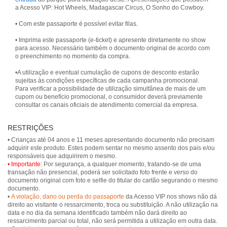
a Acesso VIP: Hot Wheels, Madagascar Circus, O Sonho do Cowboy.
• Com este passaporte é possível evitar filas.
• Imprima este passaporte (e-ticket) e apresente diretamente no show
para acesso. Necessário também o documento original de acordo com
o preenchimento no momento da compra.
•A utilização e eventual cumulação de cupons de desconto estarão
sujeitas às condições específicas de cada campanha promocional.
Para verificar a possibilidade de utilização simultânea de mais de um
cupom ou benefício promocional, o consumidor deverá previamente
consultar os canais oficiais de atendimento comercial da empresa.
RESTRIÇÕES
• Crianças até 04 anos e 11 meses apresentando documento não precisam
adquirir este produto. Estes podem sentar no mesmo assento dos pais e/ou
• Importante:
Por segurança, a qualquer momento, tratando-se de uma
transação não presencial, poderá ser solicitado foto frente e verso do
documento original com foto e selfie do titular do cartão segurando o mesmo
documento.
•
A violação, dano ou perda do passaporte
da Acesso VIP nos shows não dá
direito ao visitante o ressarcimento, troca ou substituição. A não utilização na
data e no dia da semana identificado também não dará direito ao
ressarcimento parcial ou total, não será permitida a utilização em outra data.