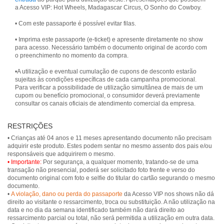
a Acesso VIP: Hot Wheels, Madagascar Circus, O Sonho do Cowboy.
• Com este passaporte é possível evitar filas.
• Imprima este passaporte (e-ticket) e apresente diretamente no show
para acesso. Necessário também o documento original de acordo com
o preenchimento no momento da compra.
•A utilização e eventual cumulação de cupons de desconto estarão
sujeitas às condições específicas de cada campanha promocional.
Para verificar a possibilidade de utilização simultânea de mais de um
cupom ou benefício promocional, o consumidor deverá previamente
consultar os canais oficiais de atendimento comercial da empresa.
RESTRIÇÕES
• Crianças até 04 anos e 11 meses apresentando documento não precisam
adquirir este produto. Estes podem sentar no mesmo assento dos pais e/ou
• Importante:
Por segurança, a qualquer momento, tratando-se de uma
transação não presencial, poderá ser solicitado foto frente e verso do
documento original com foto e selfie do titular do cartão segurando o mesmo
documento.
•
A violação, dano ou perda do passaporte
da Acesso VIP nos shows não dá
direito ao visitante o ressarcimento, troca ou substituição. A não utilização na
data e no dia da semana identificado também não dará direito ao
ressarcimento parcial ou total, não será permitida a utilização em outra data.