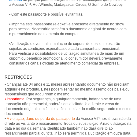
a Acesso VIP: Hot Wheels, Madagascar Circus, O Sonho do Cowboy.
• Com este passaporte é possível evitar filas.
• Imprima este passaporte (e-ticket) e apresente diretamente no show
para acesso. Necessário também o documento original de acordo com
o preenchimento no momento da compra.
•A utilização e eventual cumulação de cupons de desconto estarão
sujeitas às condições específicas de cada campanha promocional.
Para verificar a possibilidade de utilização simultânea de mais de um
cupom ou benefício promocional, o consumidor deverá previamente
consultar os canais oficiais de atendimento comercial da empresa.
RESTRIÇÕES
• Crianças até 04 anos e 11 meses apresentando documento não precisam
adquirir este produto. Estes podem sentar no mesmo assento dos pais e/ou
• Importante:
Por segurança, a qualquer momento, tratando-se de uma
transação não presencial, poderá ser solicitado foto frente e verso do
documento original com foto e selfie do titular do cartão segurando o mesmo
documento.
•
A violação, dano ou perda do passaporte
da Acesso VIP nos shows não dá
direito ao visitante o ressarcimento, troca ou substituição. A não utilização na
data e no dia da semana identificado também não dará direito ao
ressarcimento parcial ou total, não será permitida a utilização em outra data.