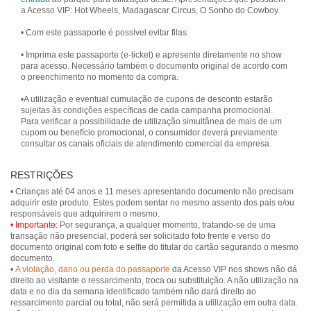
a Acesso VIP: Hot Wheels, Madagascar Circus, O Sonho do Cowboy.
• Com este passaporte é possível evitar filas.
• Imprima este passaporte (e-ticket) e apresente diretamente no show
para acesso. Necessário também o documento original de acordo com
o preenchimento no momento da compra.
•A utilização e eventual cumulação de cupons de desconto estarão
sujeitas às condições específicas de cada campanha promocional.
Para verificar a possibilidade de utilização simultânea de mais de um
cupom ou benefício promocional, o consumidor deverá previamente
consultar os canais oficiais de atendimento comercial da empresa.
RESTRIÇÕES
• Crianças até 04 anos e 11 meses apresentando documento não precisam
adquirir este produto. Estes podem sentar no mesmo assento dos pais e/ou
• Importante:
Por segurança, a qualquer momento, tratando-se de uma
transação não presencial, poderá ser solicitado foto frente e verso do
documento original com foto e selfie do titular do cartão segurando o mesmo
documento.
•
A violação, dano ou perda do passaporte
da Acesso VIP nos shows não dá
direito ao visitante o ressarcimento, troca ou substituição. A não utilização na
data e no dia da semana identificado também não dará direito ao
ressarcimento parcial ou total, não será permitida a utilização em outra data.