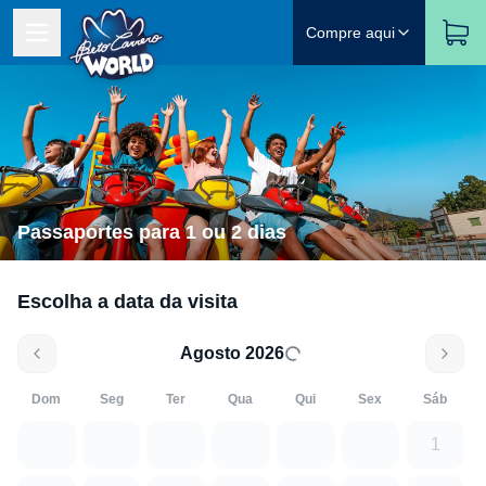
Compre aqui
Passaportes para 1 ou 2 dias
Escolha a data da visita
Agosto 2026
Dom
Seg
Ter
Qua
Qui
Sex
Sáb
1