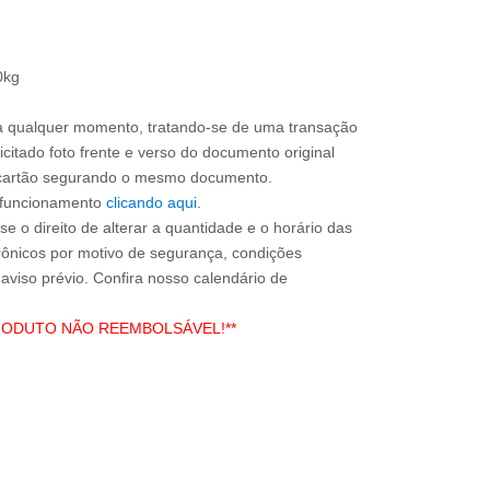
0kg
a qualquer momento, tratando-se de uma transação
icitado foto frente e verso do documento original
do cartão segurando o mesmo documento.
e funcionamento
clicando aqui
.
e o direito de alterar a quantidade e o horário das
rônicos por motivo de segurança, condições
 aviso prévio. Confira nosso calendário de
RODUTO NÃO REEMBOLSÁVEL!**