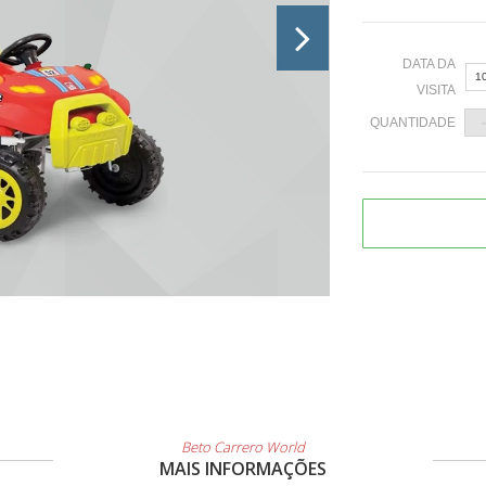
DATA DA
1
VISITA
QUANTIDADE
«
2
9
1
2
3
Beto Carrero World
MAIS INFORMAÇÕES