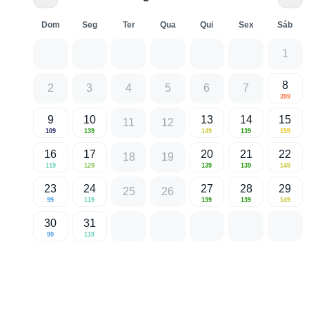
Dom
Seg
Ter
Qua
Qui
Sex
Sáb
1
8
2
3
4
5
6
7
399
9
10
13
14
15
11
12
109
139
149
139
159
16
17
20
21
22
18
19
119
129
139
139
149
23
24
27
28
29
25
26
99
119
139
139
149
30
31
99
119