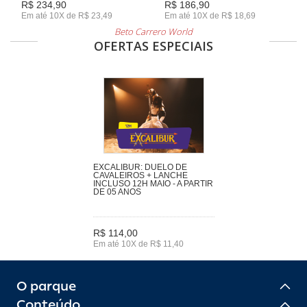
R$ 234,90
R$ 186,90
Em até 10X de R$ 23,49
Em até 10X de R$ 18,69
Beto Carrero World
OFERTAS ESPECIAIS
EXCALIBUR: DUELO DE
CAVALEIROS + LANCHE
INCLUSO 12H MAIO - A PARTIR
DE 05 ANOS
R$ 114,00
Em até 10X de R$ 11,40
O parque
Conteúdo