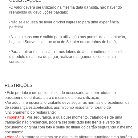
OBSERVAÇÕES
•O valor deverá ser utilizado na mesma data da visita, não havendo
reembolso ou devoluções parciais;
•Não se esqueça de levar o ticket impresso para uma experiência
perfeita!
•A conta consumo é valida para utilização nos pontos de alimentação,
Lojas de Souvenirs e Locação de Scooter ou carrinhos de bebê;
•Para a retirar é necessário ir nos totens de autoatendimento, escolher
o produto e na hora de pagar, realizar o pagamento como conta
consumo.
RESTRIÇÕES
• Este produto é um opcional, sendo necessário também adquirir o
passaporte de entrada para o mesmo dia para utilização;
• Ao adquirir o opcional o visitante deve seguir as normas e procedimentos
de segurança estabelecidos, assim como respeitar o horário de
funcionamento do restaurante;
•
Importante:
Por segurança, a qualquer momento, tratando-se de uma
transação não presencial, poderá ser solicitado foto frente e verso do
documento original com foto e selfie do titular do cartão segurando o mesmo
documento;
•
Atenção:
A empresa reserva-se o direito de alterar a quantidade e o horário