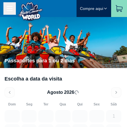
Compre aqui
Passaportes para 1 ou 2 dias
Escolha a data da visita
Agosto 2026
Dom
Seg
Ter
Qua
Qui
Sex
Sáb
1