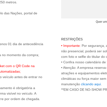
 250 metros.
lo das Nações, portal de
Quer um
RESTRIÇÕES
enos 01 dia de antecedência
• Importante:
Por segurança, 
não presencial, poderá ser sol
ada no momento da compra;
com foto e selfie do titular 
• Confira nosso calendário d
ticket com o QR Code na
• Atenção: A empresa reserva-s
utomatizadas;
atrações e equipamentos elet
 o veículo antes de entrar no
climáticas ou força maior sem
manutenção
clicando aqui
.
onamento é obrigatória a
**EM CASO DE NO-SHOW P
ma visível no veículo. A
orre por ordem de chegada.