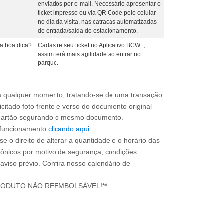
enviados por e-mail. Necessário apresentar o
ticket impresso ou via QR Code pelo celular
no dia da visita, nas catracas automatizadas
de entrada/saída do estacionamento.
a boa dica?
Cadastre seu ticket no Aplicativo BCW+,
assim terá mais agilidade ao entrar no
parque.
a qualquer momento, tratando-se de uma transação
icitado foto frente e verso do documento original
do cartão segurando o mesmo documento.
e funcionamento
clicando aqui
.
e o direito de alterar a quantidade e o horário das
rônicos por motivo de segurança, condições
 aviso prévio. Confira nosso calendário de
RODUTO NÃO REEMBOLSÁVEL!**