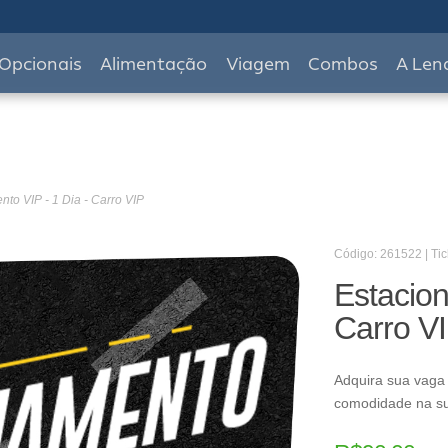
Opcionais
Alimentação
Viagem
Combos
A Len
to VIP - 1 Dia - Carro VIP
Código: 261522 | Tic
Estacion
Carro V
Adquira sua vaga
comodidade na s