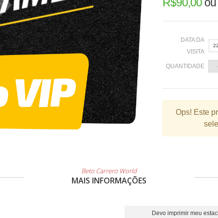
R$
90,00
o
DATA DA
2
VISITA
QUANTIDADE
«
Ops!
Este p
sele
2
9
1
2
Beto Carrero World
MAIS INFORMAÇÕES
3
Devo imprimir meu esta