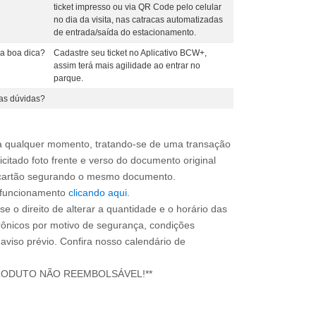
ticket impresso ou via QR Code pelo celular
no dia da visita, nas catracas automatizadas
de entrada/saída do estacionamento.
a boa dica?
Cadastre seu ticket no Aplicativo BCW+,
assim terá mais agilidade ao entrar no
parque.
as dúvidas?
a qualquer momento, tratando-se de uma transação
icitado foto frente e verso do documento original
do cartão segurando o mesmo documento.
e funcionamento
clicando aqui
.
e o direito de alterar a quantidade e o horário das
rônicos por motivo de segurança, condições
 aviso prévio. Confira nosso calendário de
RODUTO NÃO REEMBOLSÁVEL!**