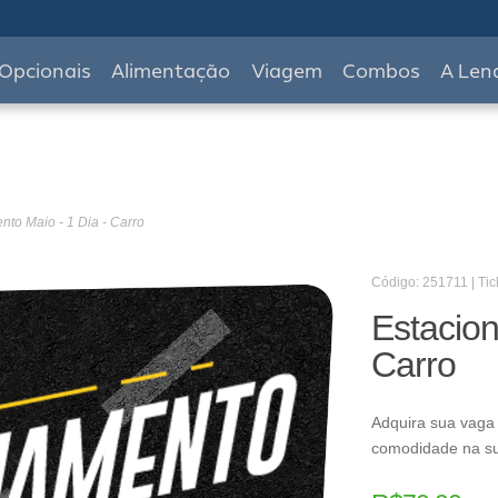
Opcionais
Alimentação
Viagem
Combos
A Len
to Maio - 1 Dia - Carro
Código: 251711 | Tic
Estacion
Carro
Adquira sua vaga
comodidade na s