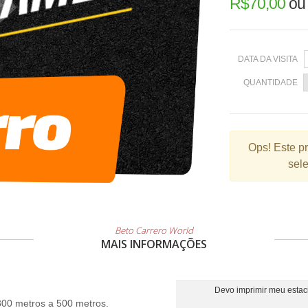
R$
70,00
o
DATA DA VISITA
QUANTIDADE
Ops!
Este p
sele
Beto Carrero World
MAIS INFORMAÇÕES
Devo imprimir meu esta
300 metros a 500 metros.