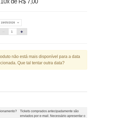
u
10x de R$ 7,00
19/05/2026
«
Agosto 2026
»
D
S
T
Q
Q
S
S
roduto não está mais disponível para a data
1
cionada. Que tal tentar outra data?
2
3
4
5
6
7
8
9
10
11
12
13
14
15
16
17
18
19
20
21
22
23
24
25
26
27
28
29
30
31
cionamento?
Tickets comprados antecipadamente são
enviados por e-mail. Necessário apresentar o