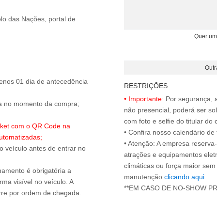
lo das Nações, portal de
Quer um
Outr
enos 01 dia de antecedência
RESTRIÇÕES
• Importante:
Por segurança, 
ada no momento da compra;
não presencial, poderá ser sol
com foto e selfie do titular 
ticket com o QR Code na
• Confira nosso calendário d
utomatizadas;
• Atenção: A empresa reserva-s
 o veículo antes de entrar no
atrações e equipamentos elet
climáticas ou força maior sem
onamento é obrigatória a
manutenção
clicando aqui
.
ma visível no veículo. A
**EM CASO DE NO-SHOW P
orre por ordem de chegada.