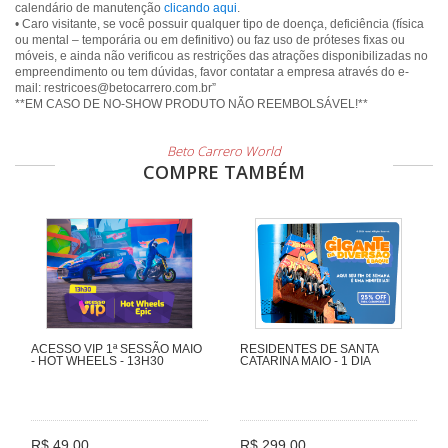
calendário de manutenção
clicando aqui
.
• Caro visitante, se você possuir qualquer tipo de doença, deficiência (física
ou mental – temporária ou em definitivo) ou faz uso de próteses fixas ou
móveis, e ainda não verificou as restrições das atrações disponibilizadas no
empreendimento ou tem dúvidas, favor contatar a empresa através do e-
mail: restricoes@betocarrero.com.br”
**EM CASO DE NO-SHOW PRODUTO NÃO REEMBOLSÁVEL!**
Beto Carrero World
COMPRE TAMBÉM
ACESSO VIP 1ª SESSÃO MAIO
RESIDENTES DE SANTA
- HOT WHEELS - 13H30
CATARINA MAIO - 1 DIA
R$ 49,00
R$ 299,00