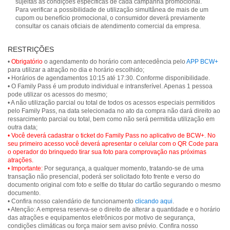
sujeitas às condições específicas de cada campanha promocional.
Para verificar a possibilidade de utilização simultânea de mais de um
cupom ou benefício promocional, o consumidor deverá previamente
consultar os canais oficiais de atendimento comercial da empresa.
RESTRIÇÕES
•
Obrigatório
o agendamento do horário com antecedência pelo
APP BCW+
para utilizar a atração no dia e horário escolhido;
• Horários de agendamentos 10:15 até 17:30. Conforme disponibilidade.
• O Family Pass é um produto individual e intransferível. Apenas 1 pessoa
pode utilizar os acessos do mesmo;
• A não utilização parcial ou total de todos os acessos especiais permitidos
pelo Family Pass, na data selecionada no ato da compra não dará direito ao
ressarcimento parcial ou total, bem como não será permitida utilização em
• Você deverá cadastrar o ticket do Family Pass no aplicativo de BCW+. No
seu primeiro acesso você deverá apresentar o celular com o QR Code para
o operador do brinquedo tirar sua foto para comprovação nas próximas
atrações.
• Importante:
Por segurança, a qualquer momento, tratando-se de uma
transação não presencial, poderá ser solicitado foto frente e verso do
documento original com foto e selfie do titular do cartão segurando o mesmo
documento.
• Confira nosso calendário de funcionamento
clicando aqui
.
• Atenção: A empresa reserva-se o direito de alterar a quantidade e o horário
das atrações e equipamentos eletrônicos por motivo de segurança,
condições climáticas ou força maior sem aviso prévio. Confira nosso