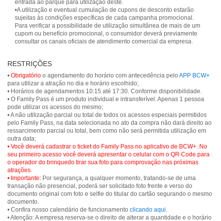
entrada ao parque para utilização deste.
•A utilização e eventual cumulação de cupons de desconto estarão
sujeitas às condições específicas de cada campanha promocional.
Para verificar a possibilidade de utilização simultânea de mais de um
cupom ou benefício promocional, o consumidor deverá previamente
consultar os canais oficiais de atendimento comercial da empresa.
RESTRIÇÕES
•
Obrigatório
o agendamento do horário com antecedência pelo
APP BCW+
para utilizar a atração no dia e horário escolhido;
• Horários de agendamentos 10:15 até 17:30. Conforme disponibilidade.
• O Family Pass é um produto individual e intransferível. Apenas 1 pessoa
pode utilizar os acessos do mesmo;
• A não utilização parcial ou total de todos os acessos especiais permitidos
pelo Family Pass, na data selecionada no ato da compra não dará direito ao
ressarcimento parcial ou total, bem como não será permitida utilização em
• Você deverá cadastrar o ticket do Family Pass no aplicativo de BCW+. No
seu primeiro acesso você deverá apresentar o celular com o QR Code para
o operador do brinquedo tirar sua foto para comprovação nas próximas
atrações.
• Importante:
Por segurança, a qualquer momento, tratando-se de uma
transação não presencial, poderá ser solicitado foto frente e verso do
documento original com foto e selfie do titular do cartão segurando o mesmo
documento.
• Confira nosso calendário de funcionamento
clicando aqui
.
• Atenção: A empresa reserva-se o direito de alterar a quantidade e o horário